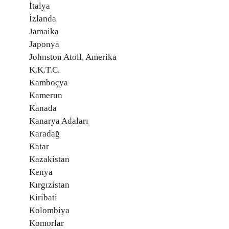
İtalya
İzlanda
Jamaika
Japonya
Johnston Atoll, Amerika
K.K.T.C.
Kamboçya
Kamerun
Kanada
Kanarya Adaları
Karadağ
Katar
Kazakistan
Kenya
Kırgızistan
Kiribati
Kolombiya
Komorlar