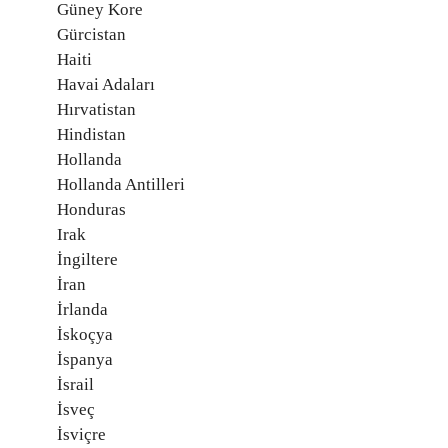
Güney Kore
Gürcistan
Haiti
Havai Adaları
Hırvatistan
Hindistan
Hollanda
Hollanda Antilleri
Honduras
Irak
İngiltere
İran
İrlanda
İskoçya
İspanya
İsrail
İsveç
İsviçre