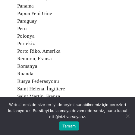
Panama
Papua Yeni Gine
Paraguay
Peru
Polonya
Portekiz
Porto Riko, Amerika
Reunion, Fransa
Romanya
Ruanda
Rusya Federasyonu
Saint Helena, İngiltere
Saint Martin, Fransa
Saint Pierre ve Miquelon, Fransa
Web sitemizde size en iyi deneyimi sunabilmemiz için çerezleri
kullanıyoruz. Bu siteyi kullanmaya devam ederseniz, bunu kabul
Samoa
ettiğinizi varsayarız.
San Marino
Tamam
Santa Kitts ve Nevis
Santa Lucia