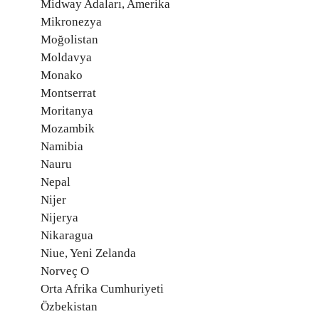
Midway Adaları, Amerika
Mikronezya
Moğolistan
Moldavya
Monako
Montserrat
Moritanya
Mozambik
Namibia
Nauru
Nepal
Nijer
Nijerya
Nikaragua
Niue, Yeni Zelanda
Norveç O
Orta Afrika Cumhuriyeti
Özbekistan