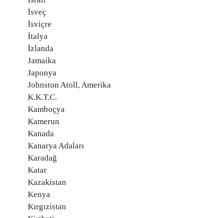
İsveç
İsviçre
İtalya
İzlanda
Jamaika
Japonya
Johnston Atoll, Amerika
K.K.T.C.
Kamboçya
Kamerun
Kanada
Kanarya Adaları
Karadağ
Katar
Kazakistan
Kenya
Kırgızistan