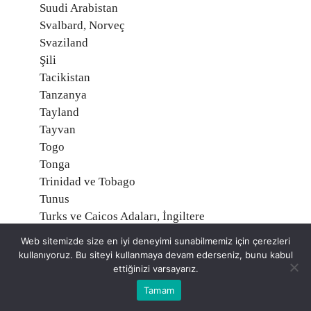
Suudi Arabistan
Svalbard, Norveç
Svaziland
Şili
Tacikistan
Tanzanya
Tayland
Tayvan
Togo
Tonga
Trinidad ve Tobago
Tunus
Turks ve Caicos Adaları, İngiltere
Tuvalu
Web sitemizde size en iyi deneyimi sunabilmemiz için çerezleri
Türkiye
kullanıyoruz. Bu siteyi kullanmaya devam ederseniz, bunu kabul
Türkmenistan
ettiğinizi varsayarız.
Uganda
Tamam
Ukrayna