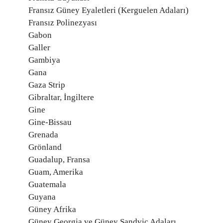
Fransız Güney Eyaletleri (Kerguelen Adaları)
Fransız Polinezyası
Gabon
Galler
Gambiya
Gana
Gaza Strip
Gibraltar, İngiltere
Gine
Gine-Bissau
Grenada
Grönland
Guadalup, Fransa
Guam, Amerika
Guatemala
Guyana
Güney Afrika
Güney Georgia ve Güney Sandviç Adaları,