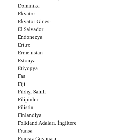
Dominika
Ekvator
Ekvator Ginesi
El Salvador
Endonezya
Eritre
Ermenistan
Estonya
Etiyopya
Fas
Fiji
Fildişi Sahili
Filipinler
Filistin
Finlandiya
Folkland Adaları, İngiltere
Fransa
Fransız Guyanası