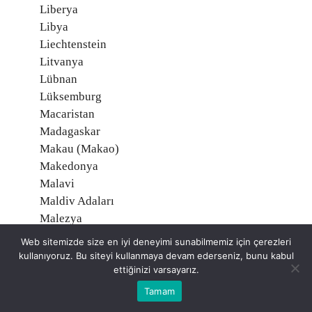
Liberya
Libya
Liechtenstein
Litvanya
Lübnan
Lüksemburg
Macaristan
Madagaskar
Makau (Makao)
Makedonya
Malavi
Maldiv Adaları
Malezya
Mali
Web sitemizde size en iyi deneyimi sunabilmemiz için çerezleri
Malta
kullanıyoruz. Bu siteyi kullanmaya devam ederseniz, bunu kabul
Marşal Adaları
ettiğinizi varsayarız.
Martinik, Fransa
Tamam
Mauritius