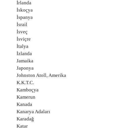
İrlanda
İskoçya
İspanya
İsrail
İsveç
İsviçre
İtalya
İzlanda
Jamaika
Japonya
Johnston Atoll, Amerika
K.K.T.C.
Kamboçya
Kamerun
Kanada
Kanarya Adaları
Karadağ
Katar