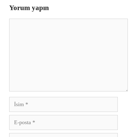
Yorum yapın
Yorum
İsim
E-
posta
İnternet