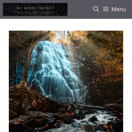
İçeriğe
Menu
atla