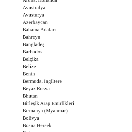
Aruba, Hollanda
Avustralya
Avusturya
Azerbaycan
Bahama Adaları
Bahreyn
Bangladeş
Barbados
Belçika
Belize
Benin
Bermuda, İngiltere
Beyaz Rusya
Bhutan
Birleşik Arap Emirlikleri
Birmanya (Myanmar)
Bolivya
Bosna Hersek