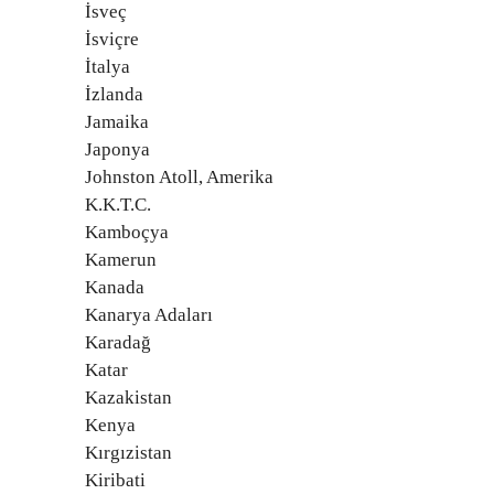
İsveç
İsviçre
İtalya
İzlanda
Jamaika
Japonya
Johnston Atoll, Amerika
K.K.T.C.
Kamboçya
Kamerun
Kanada
Kanarya Adaları
Karadağ
Katar
Kazakistan
Kenya
Kırgızistan
Kiribati