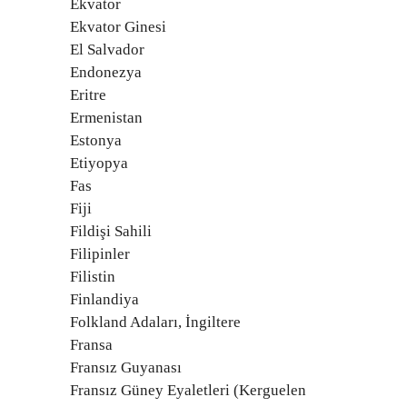
Ekvator
Ekvator Ginesi
El Salvador
Endonezya
Eritre
Ermenistan
Estonya
Etiyopya
Fas
Fiji
Fildişi Sahili
Filipinler
Filistin
Finlandiya
Folkland Adaları, İngiltere
Fransa
Fransız Guyanası
Fransız Güney Eyaletleri (Kerguelen