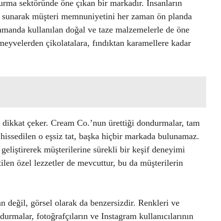
urma sektöründe öne çıkan bir markadır. İnsanların
ler sunarak müşteri memnuniyetini her zaman ön planda
 zamanda kullanılan doğal ve taze malzemelerle de öne
 meyvelerden çikolatalara, fındıktan karamellere kadar
a dikkat çeker. Cream Co.’nun ürettiği dondurmalar, tam
 hissedilen o eşsiz tat, başka hiçbir markada bulunamaz.
 geliştirerek müşterilerine sürekli bir keşif deneyimi
etilen özel lezzetler de mevcuttur, bu da müşterilerin
 değil, görsel olarak da benzersizdir. Renkleri ve
durmalar, fotoğrafçıların ve Instagram kullanıcılarının