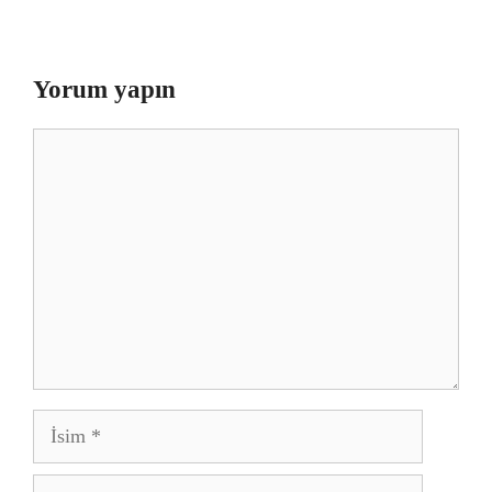
Yorum yapın
Yorum
İsim
E-