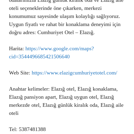
odalarımızla Elazığ günlük kiralık oda ve Elazığ aile
oteli seçeneklerinde öne çıkarken, merkezi
konumumuz sayesinde ulaşım kolaylığı sağlıyoruz.
Uygun fiyatlı ve rahat bir konaklama deneyimi için
doğru adres: Cumhuriyet Otel – Elazığ.
Harita:
https://www.google.com/maps?
cid=3544496685421506640
Web Site:
https://www.elazigcumhuriyetotel.com/
Anahtar kelimeler: Elazığ otel, Elazığ konaklama,
Elazığ pansiyon apart, Elazığ uygun otel, Elazığ
merkezde otel, Elazığ günlük kiralık oda, Elazığ aile
oteli
Tel: 5387481388