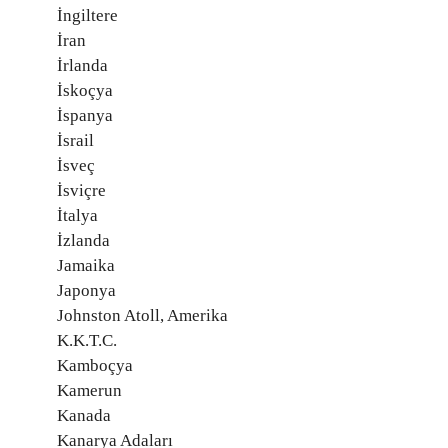
İngiltere
İran
İrlanda
İskoçya
İspanya
İsrail
İsveç
İsviçre
İtalya
İzlanda
Jamaika
Japonya
Johnston Atoll, Amerika
K.K.T.C.
Kamboçya
Kamerun
Kanada
Kanarya Adaları