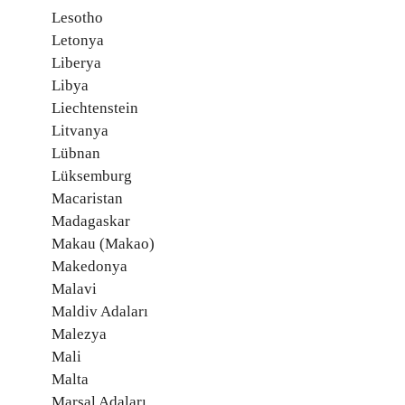
Lesotho
Letonya
Liberya
Libya
Liechtenstein
Litvanya
Lübnan
Lüksemburg
Macaristan
Madagaskar
Makau (Makao)
Makedonya
Malavi
Maldiv Adaları
Malezya
Mali
Malta
Marşal Adaları