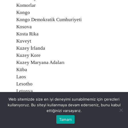
Komorlar
Kongo
Kongo Demokratik Cumhuriyeti
Kosova
Kosta Rika
Kuveyt
Kuzey İrlanda
Kuzey Kore
Kuzey Maryana Adaları
Küba
Laos
Lesotho
Letonya
Liberya
Web sitemizde size en iyi deneyimi sunabilmemiz için çerezleri
Libya
kullanıyoruz. Bu siteyi kullanmaya devam ederseniz, bunu kabul
ettiğinizi varsayarız.
Liechtenstein
Litvanya
Tamam
Lübnan