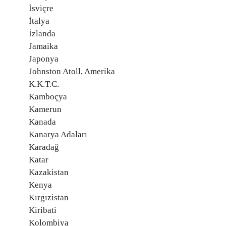
İsviçre
İtalya
İzlanda
Jamaika
Japonya
Johnston Atoll, Amerika
K.K.T.C.
Kamboçya
Kamerun
Kanada
Kanarya Adaları
Karadağ
Katar
Kazakistan
Kenya
Kırgızistan
Kiribati
Kolombiya