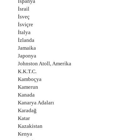
İspanya
İsrail
İsveç
İsviçre
İtalya
İzlanda
Jamaika
Japonya
Johnston Atoll, Amerika
K.K.T.C.
Kamboçya
Kamerun
Kanada
Kanarya Adaları
Karadağ
Katar
Kazakistan
Kenya