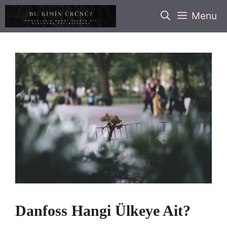
İçeriğe
Menu
atla
Danfoss Hangi Ülkeye Ait?