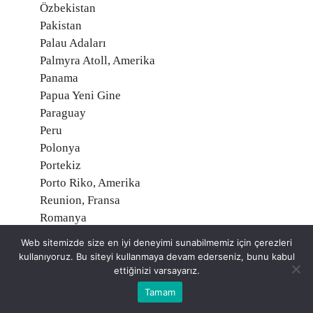
Özbekistan
Pakistan
Palau Adaları
Palmyra Atoll, Amerika
Panama
Papua Yeni Gine
Paraguay
Peru
Polonya
Portekiz
Porto Riko, Amerika
Reunion, Fransa
Romanya
Ruanda
Web sitemizde size en iyi deneyimi sunabilmemiz için çerezleri
Rusya Federasyonu
kullanıyoruz. Bu siteyi kullanmaya devam ederseniz, bunu kabul
Saint Helena, İngiltere
ettiğinizi varsayarız.
Saint Martin, Fransa
Tamam
Saint Pierre ve Miquelon, Fransa