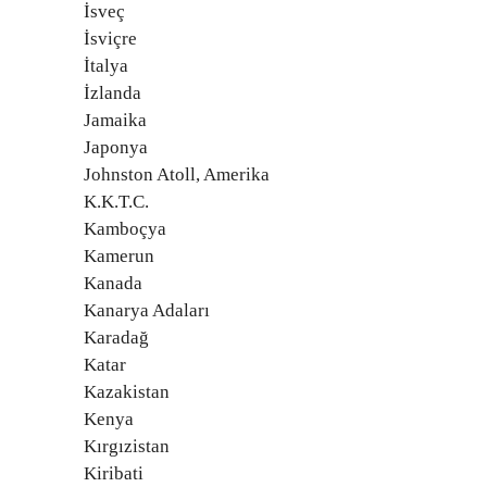
İsveç
İsviçre
İtalya
İzlanda
Jamaika
Japonya
Johnston Atoll, Amerika
K.K.T.C.
Kamboçya
Kamerun
Kanada
Kanarya Adaları
Karadağ
Katar
Kazakistan
Kenya
Kırgızistan
Kiribati