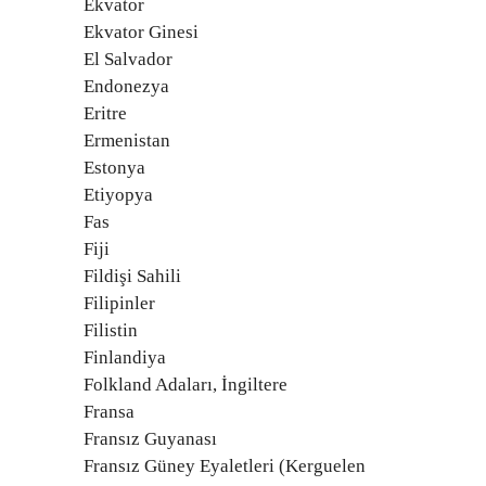
Ekvator
Ekvator Ginesi
El Salvador
Endonezya
Eritre
Ermenistan
Estonya
Etiyopya
Fas
Fiji
Fildişi Sahili
Filipinler
Filistin
Finlandiya
Folkland Adaları, İngiltere
Fransa
Fransız Guyanası
Fransız Güney Eyaletleri (Kerguelen