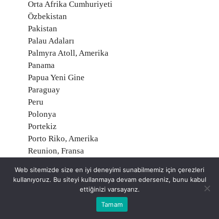
Orta Afrika Cumhuriyeti
Özbekistan
Pakistan
Palau Adaları
Palmyra Atoll, Amerika
Panama
Papua Yeni Gine
Paraguay
Peru
Polonya
Portekiz
Porto Riko, Amerika
Reunion, Fransa
Romanya
Web sitemizde size en iyi deneyimi sunabilmemiz için çerezleri
Ruanda
kullanıyoruz. Bu siteyi kullanmaya devam ederseniz, bunu kabul
Rusya Federasyonu
ettiğinizi varsayarız.
Saint Helena, İngiltere
Tamam
Saint Martin, Fransa