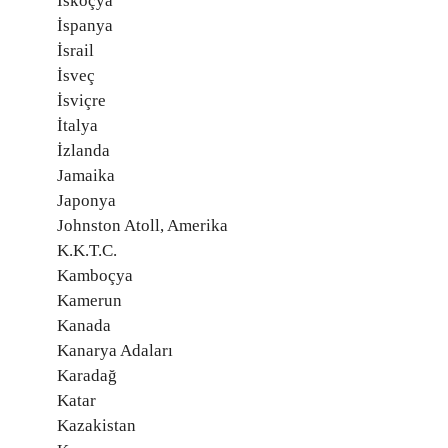
İskoçya
İspanya
İsrail
İsveç
İsviçre
İtalya
İzlanda
Jamaika
Japonya
Johnston Atoll, Amerika
K.K.T.C.
Kamboçya
Kamerun
Kanada
Kanarya Adaları
Karadağ
Katar
Kazakistan