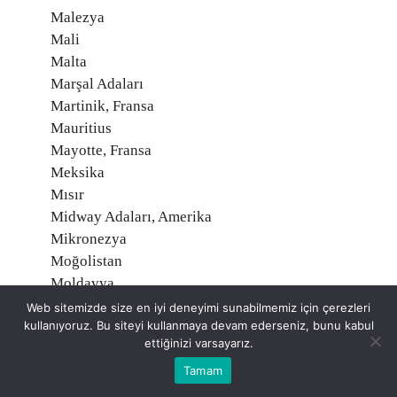
Malezya
Mali
Malta
Marşal Adaları
Martinik, Fransa
Mauritius
Mayotte, Fransa
Meksika
Mısır
Midway Adaları, Amerika
Mikronezya
Moğolistan
Moldavya
Monako
Web sitemizde size en iyi deneyimi sunabilmemiz için çerezleri
kullanıyoruz. Bu siteyi kullanmaya devam ederseniz, bunu kabul
Montserrat
ettiğinizi varsayarız.
Moritanya
Tamam
Mozambik
Namibia