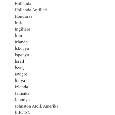
Hollanda
Hollanda Antilleri
Honduras
Irak
İngiltere
İran
İrlanda
İskoçya
İspanya
İsrail
İsveç
İsviçre
İtalya
İzlanda
Jamaika
Japonya
Johnston Atoll, Amerika
K.K.T.C.