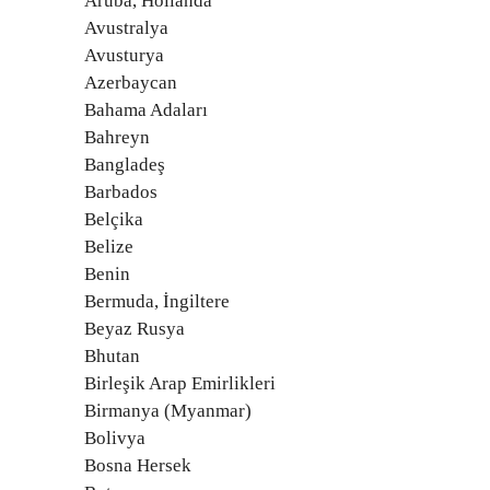
Aruba, Hollanda
Avustralya
Avusturya
Azerbaycan
Bahama Adaları
Bahreyn
Bangladeş
Barbados
Belçika
Belize
Benin
Bermuda, İngiltere
Beyaz Rusya
Bhutan
Birleşik Arap Emirlikleri
Birmanya (Myanmar)
Bolivya
Bosna Hersek