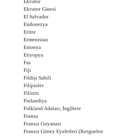
Ekvator
Ekvator Ginesi
El Salvador
Endonezya
Eritre
Ermenistan
Estonya
Etiyopya
Fas
Fiji
Fildişi Sahili
Filipinler
Filistin
Finlandiya
Folkland Adaları, İngiltere
Fransa
Fransız Guyanası
Fransız Güney Eyaletleri (Kerguelen