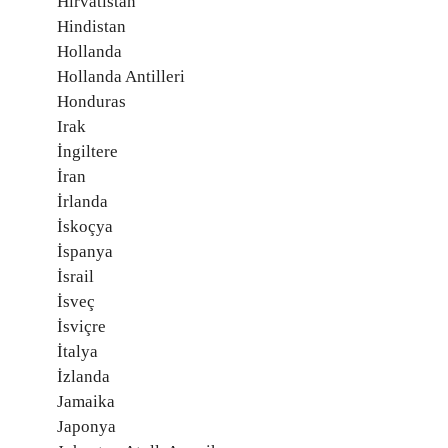
Hırvatistan
Hindistan
Hollanda
Hollanda Antilleri
Honduras
Irak
İngiltere
İran
İrlanda
İskoçya
İspanya
İsrail
İsveç
İsviçre
İtalya
İzlanda
Jamaika
Japonya