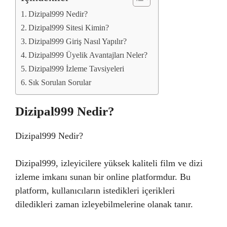
Dizipal999 Nedir?
Dizipal999 Sitesi Kimin?
Dizipal999 Giriş Nasıl Yapılır?
Dizipal999 Üyelik Avantajları Neler?
Dizipal999 İzleme Tavsiyeleri
Sık Sorulan Sorular
Dizipal999 Nedir?
Dizipal999 Nedir?
Dizipal999, izleyicilere yüksek kaliteli film ve dizi
izleme imkanı sunan bir online platformdur. Bu
platform, kullanıcıların istedikleri içerikleri
diledikleri zaman izleyebilmelerine olanak tanır.