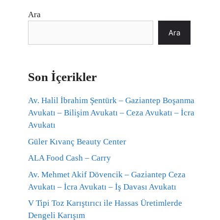
Ara
Ara
Son İçerikler
Av. Halil İbrahim Şentürk – Gaziantep Boşanma
Avukatı – Bilişim Avukatı – Ceza Avukatı – İcra
Avukatı
Güler Kıvanç Beauty Center
ALA Food Cash – Carry
Av. Mehmet Akif Dövencik – Gaziantep Ceza
Avukatı – İcra Avukatı – İş Davası Avukatı
V Tipi Toz Karıştırıcı ile Hassas Üretimlerde
Dengeli Karışım