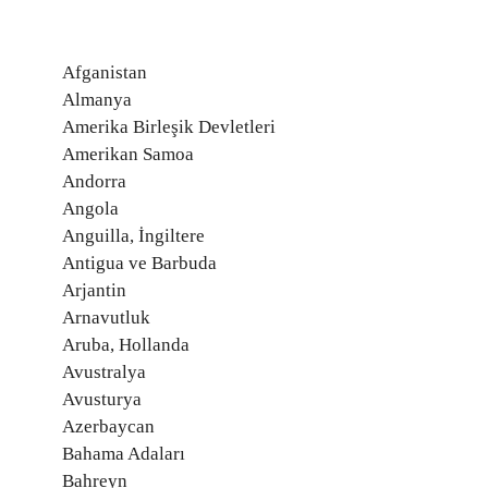
Afganistan
Almanya
Amerika Birleşik Devletleri
Amerikan Samoa
Andorra
Angola
Anguilla, İngiltere
Antigua ve Barbuda
Arjantin
Arnavutluk
Aruba, Hollanda
Avustralya
Avusturya
Azerbaycan
Bahama Adaları
Bahreyn