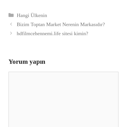
Kategoriler
Hangi Ülkenin
Bizim Toptan Market Nerenin Markasıdır?
hdfilmcehennemi.life sitesi kimin?
Yorum yapın
Yorum