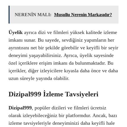
NERENİN MALI:
Musullu Nerenin Markasıdır?
Üyelik
ayrıca dizi ve filmleri yüksek kalitede izleme
imkanı sunar. Bu sayede, sevdiğiniz yapımların her
ayrıntısını net bir şekilde görebilir ve keyifli bir seyir
deneyimi yaşayabilirsiniz. Ayrıca, üyelik sayesinde
özel içeriklere erişim imkanı da bulunmaktadır. Bu
içerikler, diğer izleyicilere kıyasla daha önce ve daha
uzun süreyle yayında olabilir.
Dizipal999 İzleme Tavsiyeleri
Dizipal999
, popüler dizileri ve filmleri ücretsiz
olarak izleyebileceğiniz bir platformdur. Ancak, bazı
izleme tavsiyeleriyle deneyiminizi daha keyifli hale