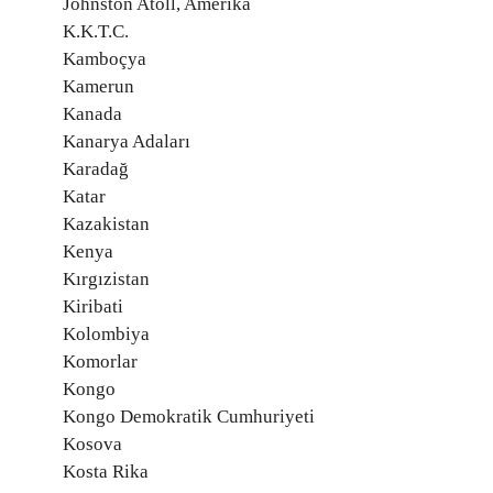
Johnston Atoll, Amerika
K.K.T.C.
Kamboçya
Kamerun
Kanada
Kanarya Adaları
Karadağ
Katar
Kazakistan
Kenya
Kırgızistan
Kiribati
Kolombiya
Komorlar
Kongo
Kongo Demokratik Cumhuriyeti
Kosova
Kosta Rika