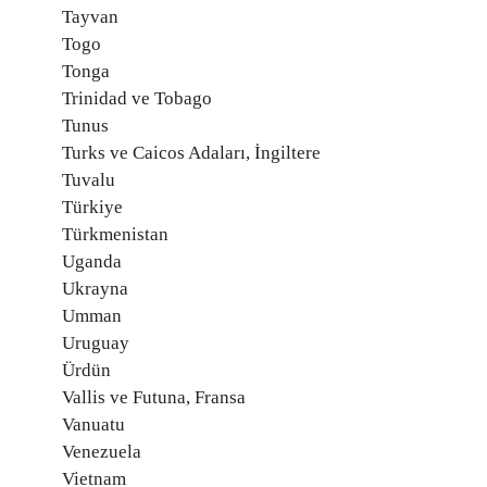
Tayvan
Togo
Tonga
Trinidad ve Tobago
Tunus
Turks ve Caicos Adaları, İngiltere
Tuvalu
Türkiye
Türkmenistan
Uganda
Ukrayna
Umman
Uruguay
Ürdün
Vallis ve Futuna, Fransa
Vanuatu
Venezuela
Vietnam