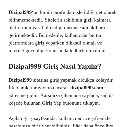
Dizipal999
‘un kimin tarafından işletildiği net olarak
bilinmemektedir. Sitelerin sahibinin gizli kalması,
platformun yasal olmadığı düşüncesini akıllara
getirmektedir. Bu nedenle, kullanıcılar bu tür
platformlara giriş yaparken dikkatli olmalı ve
internet güvenliği konusunda tedbirli olmalıdır.
Dizipal999 Giriş Nasıl Yapılır?
Dizipal999
sitesine giriş yapmak oldukça kolaydır.
İlk olarak, tarayıcınızı açarak
dizipal999.com
adresine gidin. Karşınıza çıkan ana sayfada, sağ üst
köşede bulunan Giriş Yap butonuna tıklayın.
Açılan giriş sayfasında, kullanıcı adı ve şifrenizle
hesabınıza giriş yapabilirsiniz. Eğer daha önce üye