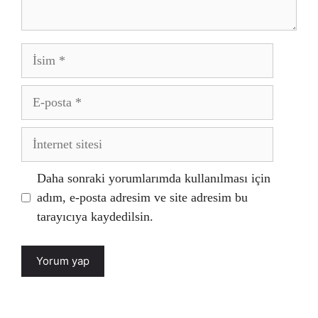
İsim
E-
posta
İnternet
sitesi
Daha sonraki yorumlarımda kullanılması için
adım, e-posta adresim ve site adresim bu
tarayıcıya kaydedilsin.