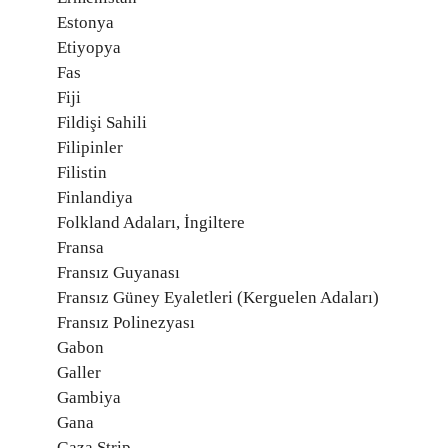
Estonya
Etiyopya
Fas
Fiji
Fildişi Sahili
Filipinler
Filistin
Finlandiya
Folkland Adaları, İngiltere
Fransa
Fransız Guyanası
Fransız Güney Eyaletleri (Kerguelen Adaları)
Fransız Polinezyası
Gabon
Galler
Gambiya
Gana
Gaza Strip