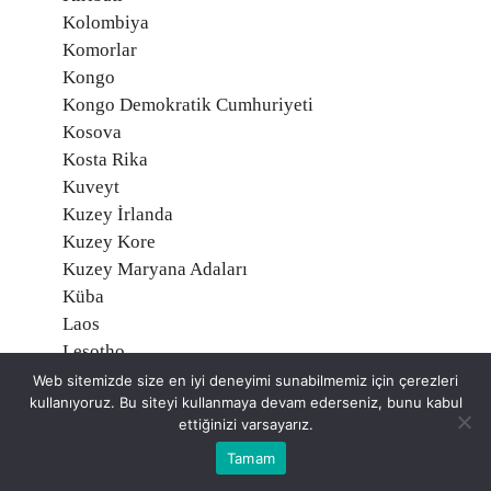
Kolombiya
Komorlar
Kongo
Kongo Demokratik Cumhuriyeti
Kosova
Kosta Rika
Kuveyt
Kuzey İrlanda
Kuzey Kore
Kuzey Maryana Adaları
Küba
Laos
Lesotho
Letonya
Web sitemizde size en iyi deneyimi sunabilmemiz için çerezleri
kullanıyoruz. Bu siteyi kullanmaya devam ederseniz, bunu kabul
Liberya
ettiğinizi varsayarız.
Libya
Tamam
Liechtenstein
Litvanya