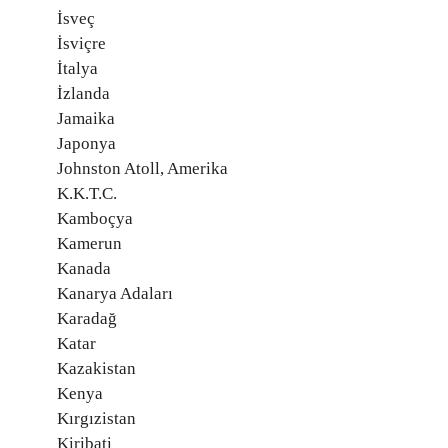
İsveç
İsviçre
İtalya
İzlanda
Jamaika
Japonya
Johnston Atoll, Amerika
K.K.T.C.
Kamboçya
Kamerun
Kanada
Kanarya Adaları
Karadağ
Katar
Kazakistan
Kenya
Kırgızistan
Kiribati