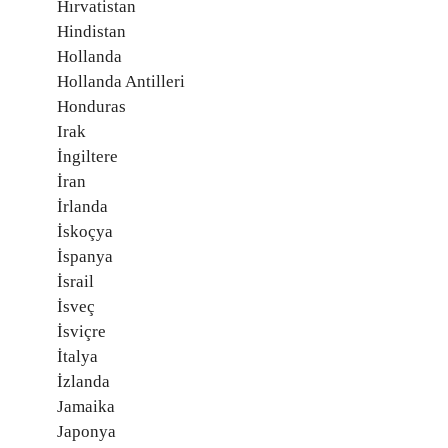
Hırvatistan
Hindistan
Hollanda
Hollanda Antilleri
Honduras
Irak
İngiltere
İran
İrlanda
İskoçya
İspanya
İsrail
İsveç
İsviçre
İtalya
İzlanda
Jamaika
Japonya