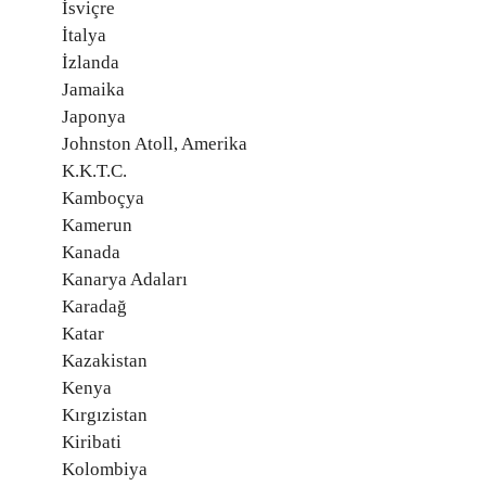
İsviçre
İtalya
İzlanda
Jamaika
Japonya
Johnston Atoll, Amerika
K.K.T.C.
Kamboçya
Kamerun
Kanada
Kanarya Adaları
Karadağ
Katar
Kazakistan
Kenya
Kırgızistan
Kiribati
Kolombiya