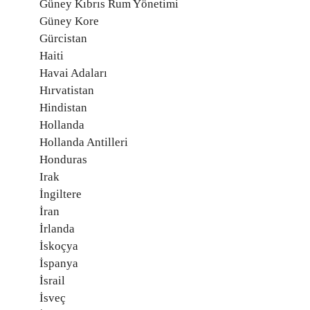
Güney Kıbrıs Rum Yönetimi
Güney Kore
Gürcistan
Haiti
Havai Adaları
Hırvatistan
Hindistan
Hollanda
Hollanda Antilleri
Honduras
Irak
İngiltere
İran
İrlanda
İskoçya
İspanya
İsrail
İsveç