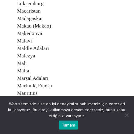
Lüksemburg
Macaristan
Madagaskar
Makau (Makao)
Makedonya
Malavi
Maldiv Adaları
Malezya
Mali
Malta
Marşal Adaları
Martinik, Fransa
Mauritius
Mayotte, Fransa
Web sitemizde size en iyi deneyimi sunabilmemiz için çerezleri
Meksika
kullanıyoruz. Bu siteyi kullanmaya devam ederseniz, bunu kabul
Mısır
ettiğinizi varsayarız.
Midway Adaları, Amerika
Tamam
Mikronezya