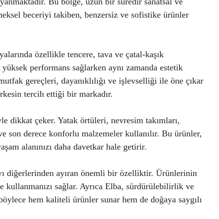
yanmaktadır. Bu bölge, uzun bir süredir sanatsal ve
eksel beceriyi takiben, benzersiz ve sofistike ürünler
alarında özellikle tencere, tava ve çatal-kaşık
na yüksek performans sağlarken aynı zamanda estetik
tfak gereçleri, dayanıklılığı ve işlevselliği ile öne çıkar
kesin tercih ettiği bir markadır.
yle dikkat çeker. Yatak örtüleri, nevresim takımları,
 ve son derece konforlu malzemeler kullanılır. Bu ürünler,
aşam alanınızı daha davetkar hale getirir.
ı diğerlerinden ayıran önemli bir özelliktir. Ürünlerinin
lde kullanmanızı sağlar. Ayrıca Elba, sürdürülebilirlik ve
 böylece hem kaliteli ürünler sunar hem de doğaya saygılı