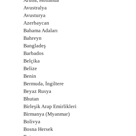
Aruba, Hollanda
Avustralya
Avusturya
Azerbaycan
Bahama Adaları
Bahreyn
Bangladeş
Barbados
Belçika
Belize
Benin
Bermuda, İngiltere
Beyaz Rusya
Bhutan
Birleşik Arap Emirlikleri
Birmanya (Myanmar)
Bolivya
Bosna Hersek