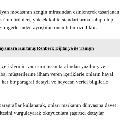
İtalyan modasının zengin mirasından esinlenerek tasarlanan
ba’nın ürünleri, yüksek kalite standartlarına sahip olup,
 diğerlerinden ayrıştıran önemli bir özelliktir.
anlara Kurtuluş Rehberi: Dijitarya ile Tanışın
eriklerinin yanı sıra insan tarafından yazılmış ve
a, müşterilerine ilham veren içeriklerle onların hayal
r bir paragraf detaylı ve heyecan verici bilgilerle
paragraflar kullanarak, onları markanın dünyasına davet
tesini vurgulayarak okuyuculara şaşırtıcı detaylar