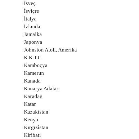
İsveç
İsviçre
İtalya
İzlanda
Jamaika
Japonya
Johnston Atoll, Amerika
K.K.T.C.
Kamboçya
Kamerun
Kanada
Kanarya Adaları
Karadağ
Katar
Kazakistan
Kenya
Kırgızistan
Kiribati