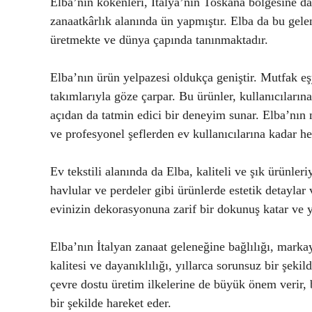
Elba’nın kökenleri, İtalya’nın Toskana bölgesine da
zanaatkârlık alanında ün yapmıştır. Elba da bu gelen
üretmekte ve dünya çapında tanınmaktadır.
Elba’nın ürün yelpazesi oldukça geniştir. Mutfak eşy
takımlarıyla göze çarpar. Bu ürünler, kullanıcıları
açıdan da tatmin edici bir deneyim sunar. Elba’nın mu
ve profesyonel şeflerden ev kullanıcılarına kadar her
Ev tekstili alanında da Elba, kaliteli ve şık ürünleri
havlular ve perdeler gibi ürünlerde estetik detaylar
evinizin dekorasyonuna zarif bir dokunuş katar ve y
Elba’nın İtalyan zanaat geleneğine bağlılığı, markay
kalitesi ve dayanıklılığı, yıllarca sorunsuz bir şeki
çevre dostu üretim ilkelerine de büyük önem verir,
bir şekilde hareket eder.