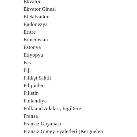
Ekvator
Ekvator Ginesi
El Salvador
Endonezya
Eritre
Ermenistan
Estonya
Etiyopya
Fas
Fiji
Fildişi Sahili
Filipinler
Filistin
Finlandiya
Folkland Adaları, İngiltere
Fransa
Fransız Guyanası
Fransız Güney Eyaletleri (Kerguelen