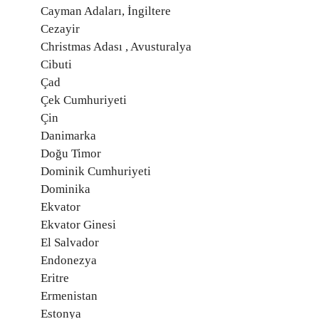
Cayman Adaları, İngiltere
Cezayir
Christmas Adası , Avusturalya
Cibuti
Çad
Çek Cumhuriyeti
Çin
Danimarka
Doğu Timor
Dominik Cumhuriyeti
Dominika
Ekvator
Ekvator Ginesi
El Salvador
Endonezya
Eritre
Ermenistan
Estonya