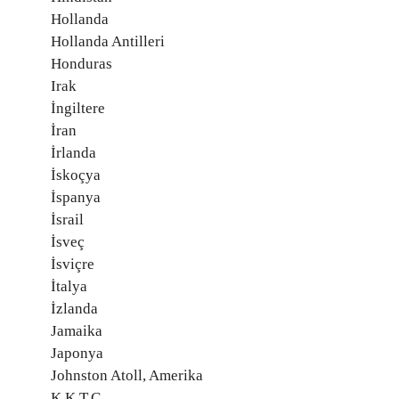
Hollanda
Hollanda Antilleri
Honduras
Irak
İngiltere
İran
İrlanda
İskoçya
İspanya
İsrail
İsveç
İsviçre
İtalya
İzlanda
Jamaika
Japonya
Johnston Atoll, Amerika
K.K.T.C.