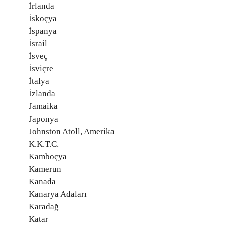
İrlanda
İskoçya
İspanya
İsrail
İsveç
İsviçre
İtalya
İzlanda
Jamaika
Japonya
Johnston Atoll, Amerika
K.K.T.C.
Kamboçya
Kamerun
Kanada
Kanarya Adaları
Karadağ
Katar