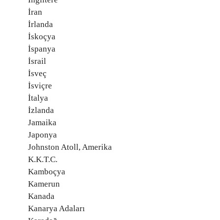
İran
İrlanda
İskoçya
İspanya
İsrail
İsveç
İsviçre
İtalya
İzlanda
Jamaika
Japonya
Johnston Atoll, Amerika
K.K.T.C.
Kamboçya
Kamerun
Kanada
Kanarya Adaları