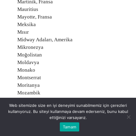
Martinik, Fransa
Mauritius
Mayotte, Fransa
Meksika
Mısır
Midway Adaları, Amerika
Mikronezya
Moğolistan
Moldavya
Monako
Montserrat
Moritanya
Mozambik
Namibia
Web sitemizde size en iyi deneyimi sunabilmemiz için çerezleri
Nauru
kullanıyoruz. Bu siteyi kullanmaya devam ederseniz, bunu kabul
Nepal
ettiğinizi varsayarız.
Nijer
Tamam
Nijerya