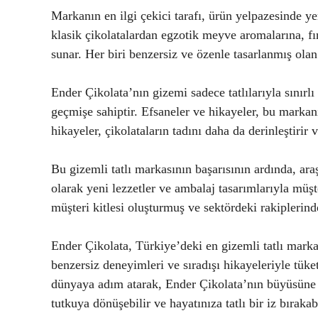
Markanın en ilgi çekici tarafı, ürün yelpazesinde yer 
klasik çikolatalardan egzotik meyve aromalarına, fı
sunar. Her biri benzersiz ve özenle tasarlanmış olan
Ender Çikolata’nın gizemi sadece tatlılarıyla sınırlı
geçmişe sahiptir. Efsaneler ve hikayeler, bu markanı
hikayeler, çikolataların tadını daha da derinleştirir 
Bu gizemli tatlı markasının başarısının ardında, ara
olarak yeni lezzetler ve ambalaj tasarımlarıyla müşt
müşteri kitlesi oluşturmuş ve sektördeki rakiplerind
Ender Çikolata, Türkiye’deki en gizemli tatlı marka
benzersiz deneyimleri ve sıradışı hikayeleriyle tüke
dünyaya adım atarak, Ender Çikolata’nın büyüsüne k
tutkuya dönüşebilir ve hayatınıza tatlı bir iz bırakabi