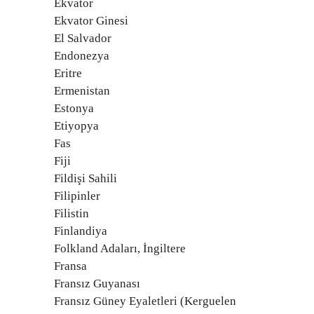
Ekvator
Ekvator Ginesi
El Salvador
Endonezya
Eritre
Ermenistan
Estonya
Etiyopya
Fas
Fiji
Fildişi Sahili
Filipinler
Filistin
Finlandiya
Folkland Adaları, İngiltere
Fransa
Fransız Guyanası
Fransız Güney Eyaletleri (Kerguelen