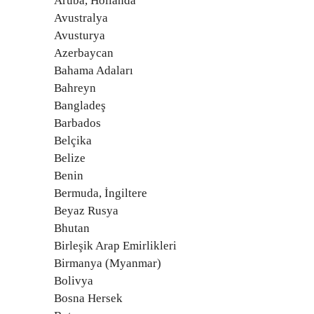
Aruba, Hollanda
Avustralya
Avusturya
Azerbaycan
Bahama Adaları
Bahreyn
Bangladeş
Barbados
Belçika
Belize
Benin
Bermuda, İngiltere
Beyaz Rusya
Bhutan
Birleşik Arap Emirlikleri
Birmanya (Myanmar)
Bolivya
Bosna Hersek