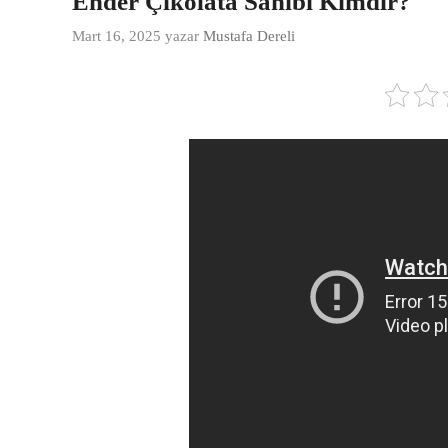
Ender Çikolata Sahibi Kimdir?
Mart 16, 2025
yazar
Mustafa Dereli