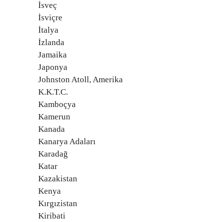
İsveç
İsviçre
İtalya
İzlanda
Jamaika
Japonya
Johnston Atoll, Amerika
K.K.T.C.
Kamboçya
Kamerun
Kanada
Kanarya Adaları
Karadağ
Katar
Kazakistan
Kenya
Kırgızistan
Kiribati