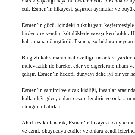
olarak yaşadığı hayatta, beklenmedik bir anda ortaya
etti. Esmen’in hikayesi, şaşırtıcı ayrıntılar ve büyük
Esmen’in gücü, içindeki tutkulu yanı keşfetmesiyle 
birdenbire kendini kötülüklerle savaşırken buldu. Ha
kahramana dönüştürdü. Esmen, zorluklara meydan ok
Bu gizli kahramanın asıl özelliği, insanlara yardı
mütevazılık ile hareket eder ve diğerlerine ilham ve
çalışır. Esmen’in hedefi, dünyayı daha iyi bir yer ha
Esmen’in samimi ve sıcak kişiliği, insanlar arasınd
kullandığı gücü, onları cesaretlendirir ve onlara u
olduğunu hatırlatır.
Aktif ses kullanarak, Esmen’in hikayesi okuyucunun 
ve azmi, okuyucuyu etkiler ve onlara kendi içlerin