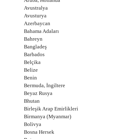
Aruba, Hollanda
Avustralya
Avusturya
Azerbaycan
Bahama Adaları
Bahreyn
Bangladeş
Barbados
Belçika
Belize
Benin
Bermuda, İngiltere
Beyaz Rusya
Bhutan
Birleşik Arap Emirlikleri
Birmanya (Myanmar)
Bolivya
Bosna Hersek