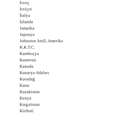
İsveç
İsviçre
İtalya
İzlanda
Jamaika
Japonya
Johnston Atoll, Amerika
K.K.T.C.
Kamboçya
Kamerun
Kanada
Kanarya Adaları
Karadağ
Katar
Kazakistan
Kenya
Kırgızistan
Kiribati