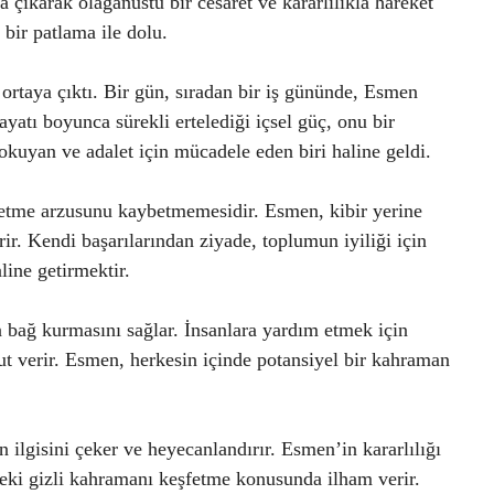
 çıkarak olağanüstü bir cesaret ve kararlılıkla hareket
 bir patlama ile dolu.
ortaya çıktı. Bir gün, sıradan bir iş gününde, Esmen
yatı boyunca sürekli ertelediği içsel güç, onu bir
uyan ve adalet için mücadele eden biri haline geldi.
m etme arzusunu kaybetmemesidir. Esmen, kibir yerine
rir. Kendi başarılarından ziyade, toplumun iyiliği için
line getirmektir.
a bağ kurmasını sağlar. İnsanlara yardım etmek için
mut verir. Esmen, herkesin içinde potansiyel bir kahraman
ilgisini çeker ve heyecanlandırır. Esmen’in kararlılığı
deki gizli kahramanı keşfetme konusunda ilham verir.