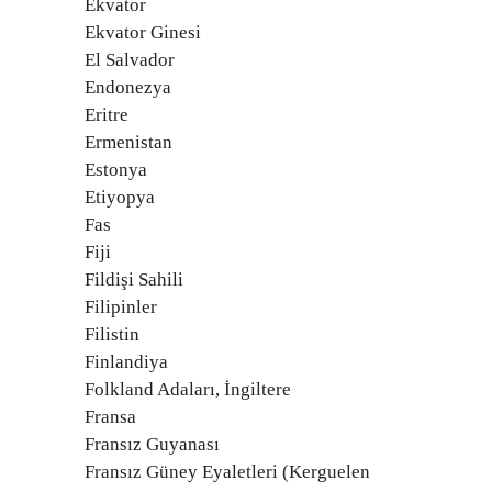
Ekvator
Ekvator Ginesi
El Salvador
Endonezya
Eritre
Ermenistan
Estonya
Etiyopya
Fas
Fiji
Fildişi Sahili
Filipinler
Filistin
Finlandiya
Folkland Adaları, İngiltere
Fransa
Fransız Guyanası
Fransız Güney Eyaletleri (Kerguelen