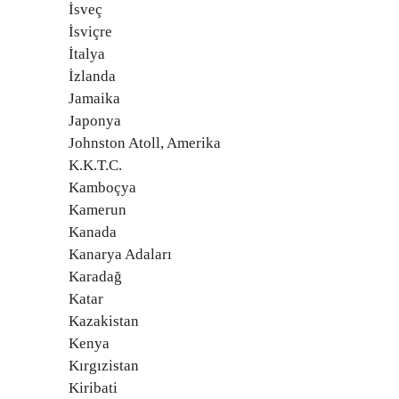
İsveç
İsviçre
İtalya
İzlanda
Jamaika
Japonya
Johnston Atoll, Amerika
K.K.T.C.
Kamboçya
Kamerun
Kanada
Kanarya Adaları
Karadağ
Katar
Kazakistan
Kenya
Kırgızistan
Kiribati