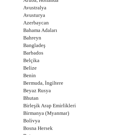
Aruba, Hollanda
Avustralya
Avusturya
Azerbaycan
Bahama Adaları
Bahreyn
Bangladeş
Barbados
Belçika
Belize
Benin
Bermuda, İngiltere
Beyaz Rusya
Bhutan
Birleşik Arap Emirlikleri
Birmanya (Myanmar)
Bolivya
Bosna Hersek