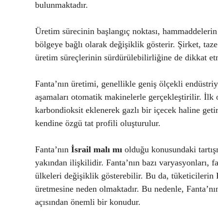
bulunmaktadır.
Üretim sürecinin başlangıç noktası, hammaddelerin t
bölgeye bağlı olarak değişiklik gösterir. Şirket, ta
üretim süreçlerinin sürdürülebilirliğine de dikkat et
Fanta’nın üretimi, genellikle geniş ölçekli endüstriye
aşamaları otomatik makinelerle gerçekleştirilir. İlk o
karbondioksit eklenerek gazlı bir içecek haline getir
kendine özgü tat profili oluşturulur.
Fanta’nın
İsrail malı mı
olduğu konusundaki tartışm
yakından ilişkilidir. Fanta’nın bazı varyasyonları, 
ülkeleri değişiklik gösterebilir. Bu da, tüketiciler
üretmesine neden olmaktadır. Bu nedenle, Fanta’nın 
açısından önemli bir konudur.