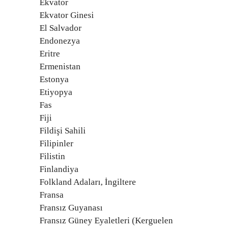
Ekvator
Ekvator Ginesi
El Salvador
Endonezya
Eritre
Ermenistan
Estonya
Etiyopya
Fas
Fiji
Fildişi Sahili
Filipinler
Filistin
Finlandiya
Folkland Adaları, İngiltere
Fransa
Fransız Guyanası
Fransız Güney Eyaletleri (Kerguelen