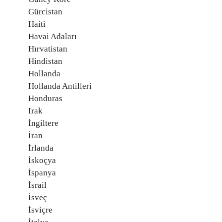
Gürcistan
Haiti
Havai Adaları
Hırvatistan
Hindistan
Hollanda
Hollanda Antilleri
Honduras
Irak
İngiltere
İran
İrlanda
İskoçya
İspanya
İsrail
İsveç
İsviçre