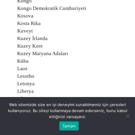
Kongo
Kongo Demokratik Cumhuriyeti
Kosova
Kosta Rika
Kuveyt
Kuzey İrlanda
Kuzey Kore
Kuzey Maryana Adaları
Küba
Laos
Lesotho
Letonya
Liberya
Libya
Web sitemizde size en iyi deneyimi sunabilmemiz için çerezleri
Liechtenstein
kullanıyoruz. Bu siteyi kullanmaya devam ederseniz, bunu kabul
Litvanya
ettiğinizi varsayarız.
Lübnan
Tamam
Lüksemburg