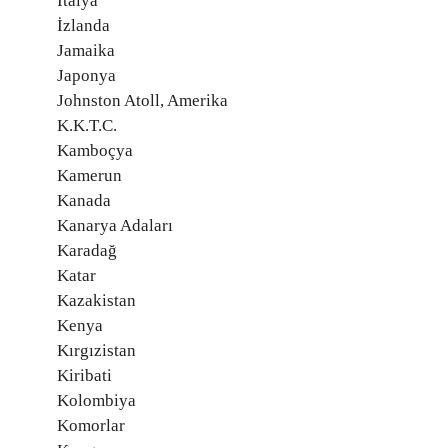
İtalya
İzlanda
Jamaika
Japonya
Johnston Atoll, Amerika
K.K.T.C.
Kamboçya
Kamerun
Kanada
Kanarya Adaları
Karadağ
Katar
Kazakistan
Kenya
Kırgızistan
Kiribati
Kolombiya
Komorlar