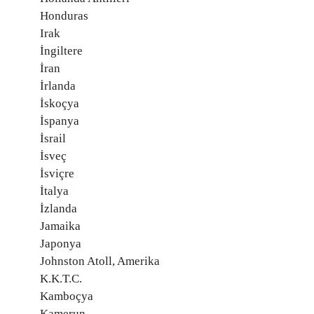
Honduras
Irak
İngiltere
İran
İrlanda
İskoçya
İspanya
İsrail
İsveç
İsviçre
İtalya
İzlanda
Jamaika
Japonya
Johnston Atoll, Amerika
K.K.T.C.
Kamboçya
Kamerun