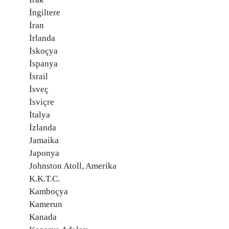
İngiltere
İran
İrlanda
İskoçya
İspanya
İsrail
İsveç
İsviçre
İtalya
İzlanda
Jamaika
Japonya
Johnston Atoll, Amerika
K.K.T.C.
Kamboçya
Kamerun
Kanada