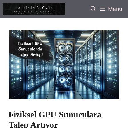
İçeriğe
Menu
atla
Fiziksel GPU Sunuculara
Talep Artıyor