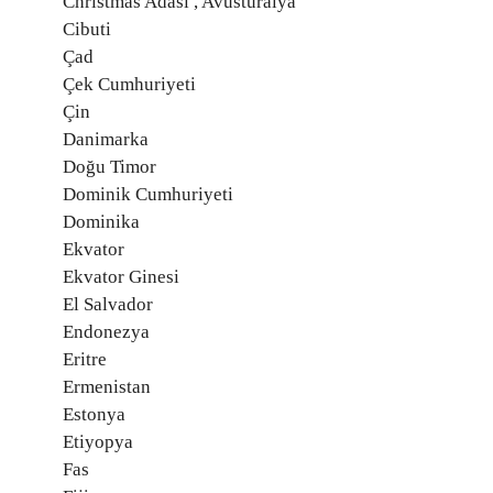
Christmas Adası , Avusturalya
Cibuti
Çad
Çek Cumhuriyeti
Çin
Danimarka
Doğu Timor
Dominik Cumhuriyeti
Dominika
Ekvator
Ekvator Ginesi
El Salvador
Endonezya
Eritre
Ermenistan
Estonya
Etiyopya
Fas