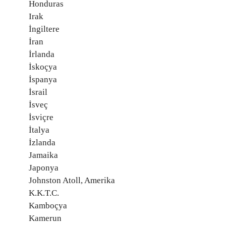
Honduras
Irak
İngiltere
İran
İrlanda
İskoçya
İspanya
İsrail
İsveç
İsviçre
İtalya
İzlanda
Jamaika
Japonya
Johnston Atoll, Amerika
K.K.T.C.
Kamboçya
Kamerun