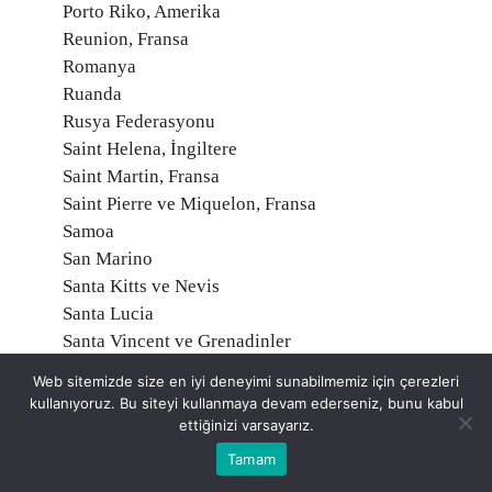
Porto Riko, Amerika
Reunion, Fransa
Romanya
Ruanda
Rusya Federasyonu
Saint Helena, İngiltere
Saint Martin, Fransa
Saint Pierre ve Miquelon, Fransa
Samoa
San Marino
Santa Kitts ve Nevis
Santa Lucia
Santa Vincent ve Grenadinler
Sao Tome ve Principe
Web sitemizde size en iyi deneyimi sunabilmemiz için çerezleri
Senegal
kullanıyoruz. Bu siteyi kullanmaya devam ederseniz, bunu kabul
Seyşeller
ettiğinizi varsayarız.
Sırbistan
Tamam
Sierra Leone