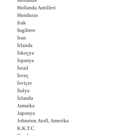
Hollanda
Hollanda Antilleri
Honduras
Irak
İngiltere
İran
İrlanda
İskoçya
İspanya
İsrail
İsveç
İsviçre
İtalya
İzlanda
Jamaika
Japonya
Johnston Atoll, Amerika
K.K.T.C.