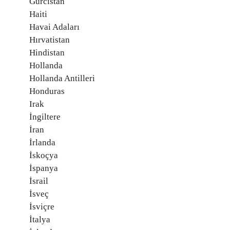
Gürcistan
Haiti
Havai Adaları
Hırvatistan
Hindistan
Hollanda
Hollanda Antilleri
Honduras
Irak
İngiltere
İran
İrlanda
İskoçya
İspanya
İsrail
İsveç
İsviçre
İtalya