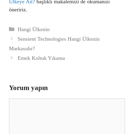
Ülkeye Ait?
başlıklı makalemizi de okumanızı
öneririz.
Kategoriler
Hangi Ülkenin
Sensient Technologies Hangi Ülkenin
Markasıdır?
Emek Koltuk Yıkama
Yorum yapın
Yorum