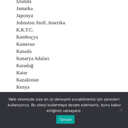
İzlanda
Jamaika
Japonya
Johnston Atoll, Amerika
K.K.T.C.
Kamboçya
Kamerun
Kanada
Kanarya Adaları
Karadağ
Katar
Kazakistan
Kenya
Kırgızistan
Web sitemizde size en iyi deneyimi sunabilmemiz için çerezleri
Kiribati
kullanıyoruz. Bu siteyi kullanmaya devam ederseniz, bunu kabul
Kolombiya
ettiğinizi varsayarız.
Komorlar
Tamam
Kongo