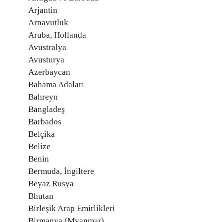
Arjantin
Arnavutluk
Aruba, Hollanda
Avustralya
Avusturya
Azerbaycan
Bahama Adaları
Bahreyn
Bangladeş
Barbados
Belçika
Belize
Benin
Bermuda, İngiltere
Beyaz Rusya
Bhutan
Birleşik Arap Emirlikleri
Birmanya (Myanmar)