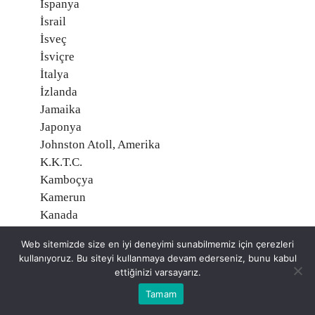
İspanya
İsrail
İsveç
İsviçre
İtalya
İzlanda
Jamaika
Japonya
Johnston Atoll, Amerika
K.K.T.C.
Kamboçya
Kamerun
Kanada
Kanarya Adaları
Web sitemizde size en iyi deneyimi sunabilmemiz için çerezleri
Karadağ
kullanıyoruz. Bu siteyi kullanmaya devam ederseniz, bunu kabul
Katar
ettiğinizi varsayarız.
Kazakistan
Tamam
Kenya