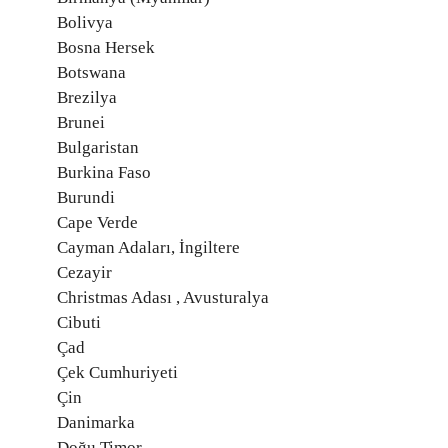
Bolivya
Bosna Hersek
Botswana
Brezilya
Brunei
Bulgaristan
Burkina Faso
Burundi
Cape Verde
Cayman Adaları, İngiltere
Cezayir
Christmas Adası , Avusturalya
Cibuti
Çad
Çek Cumhuriyeti
Çin
Danimarka
Doğu Timor