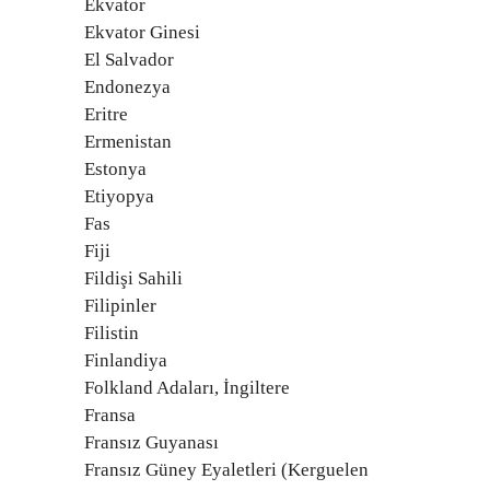
Ekvator
Ekvator Ginesi
El Salvador
Endonezya
Eritre
Ermenistan
Estonya
Etiyopya
Fas
Fiji
Fildişi Sahili
Filipinler
Filistin
Finlandiya
Folkland Adaları, İngiltere
Fransa
Fransız Guyanası
Fransız Güney Eyaletleri (Kerguelen