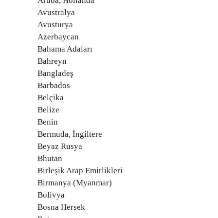
Aruba, Hollanda
Avustralya
Avusturya
Azerbaycan
Bahama Adaları
Bahreyn
Bangladeş
Barbados
Belçika
Belize
Benin
Bermuda, İngiltere
Beyaz Rusya
Bhutan
Birleşik Arap Emirlikleri
Birmanya (Myanmar)
Bolivya
Bosna Hersek