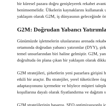
bir küresel pazara doğru genişleyerek rekabet avant
benimsemelidir. Ülkelerin kaynaklarını kullanarak ul
yaklaşım olarak G2M, iş dünyasının geleceğinde öne
G2M: Doğrudan Yabancı Yatırımla
Günümüzde işletmelerin uluslararası arenada rekab
ortamında doğrudan yabancı yatırımlar (DYY), şirket
temel unsurlarından biri haline gelmiştir. G2M, yani
doğrultuda ön plana çıkan bir yaklaşım olarak dikk
G2M stratejileri, şirketlerin yeni pazarlara girişini
etkili bir araçtır. Bu stratejiler, yerel tüketicilere
adaptasyonunu içermekte ve böylece müşteri talepl
koşullarına dayalı olarak fiyatlandırma ve dağıtım s
G2M stratejilerinin başarısı, SEO optimizasyonlu içe