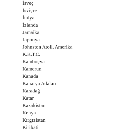
İsveç
İsviçre
İtalya
İzlanda
Jamaika
Japonya
Johnston Atoll, Amerika
K.K.T.C.
Kamboçya
Kamerun
Kanada
Kanarya Adaları
Karadağ
Katar
Kazakistan
Kenya
Kırgızistan
Kiribati