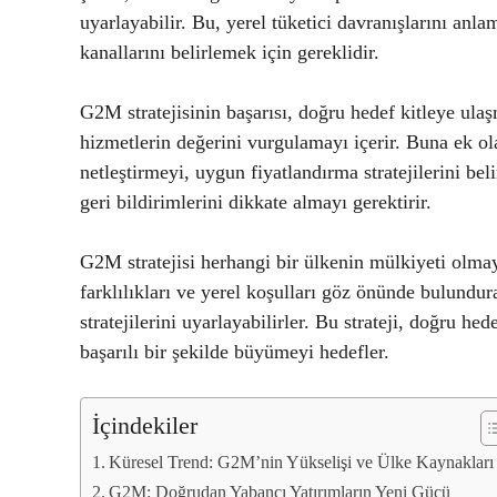
uyarlayabilir. Bu, yerel tüketici davranışlarını an
kanallarını belirlemek için gereklidir.
G2M stratejisinin başarısı, doğru hedef kitleye ula
hizmetlerin değerini vurgulamayı içerir. Buna ek ol
netleştirmeyi, uygun fiyatlandırma stratejilerini be
geri bildirimlerini dikkate almayı gerektirir.
G2M stratejisi herhangi bir ülkenin mülkiyeti olmay
farklılıkları ve yerel koşulları göz önünde bulundu
stratejilerini uyarlayabilirler. Bu strateji, doğru he
başarılı bir şekilde büyümeyi hedefler.
İçindekiler
Küresel Trend: G2M’nin Yükselişi ve Ülke Kaynakları
G2M: Doğrudan Yabancı Yatırımların Yeni Gücü