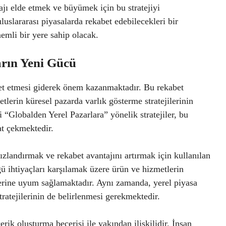
ajı elde etmek ve büyümek için bu stratejiyi
uslararası piyasalarda rekabet edebilecekleri bir
mli bir yere sahip olacak.
rın Yeni Gücü
et etmesi giderek önem kazanmaktadır. Bu rekabet
lerin küresel pazarda varlık gösterme stratejilerinin
 “Globalden Yerel Pazarlara” yönelik stratejiler, bu
at çekmektedir.
 hızlandırmak ve rekabet avantajını artırmak için kullanılan
 özgü ihtiyaçları karşılamak üzere ürün ve hizmetlerin
erine uyum sağlamaktadır. Aynı zamanda, yerel piyasa
tratejilerinin de belirlenmesi gerekmektedir.
rik oluşturma becerisi ile yakından ilişkilidir. İnsan