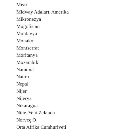
Mısır
Midway Adaları, Amerika
Mikronezya
Moğolistan
Moldavya
Monako
Montserrat
Moritanya
Mozambik
Namibia
Nauru
Nepal
Nijer
Nijerya
Nikaragua
Niue, Yeni Zelanda
Norveç O
Orta Afrika Cumhuriyeti