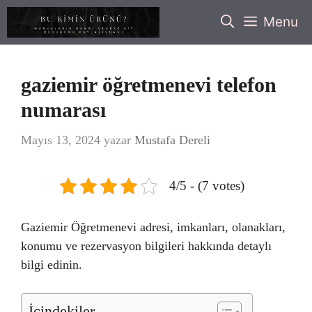
İçeriğe
Menu
atla
gaziemir öğretmenevi telefon
numarası
Mayıs 13, 2024
yazar
Mustafa Dereli
4/5 - (7 votes)
Gaziemir Öğretmenevi adresi, imkanları, olanakları,
konumu ve rezervasyon bilgileri hakkında detaylı
bilgi edinin.
İçindekiler