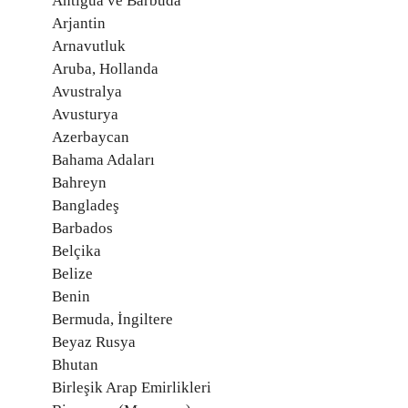
Antigua ve Barbuda
Arjantin
Arnavutluk
Aruba, Hollanda
Avustralya
Avusturya
Azerbaycan
Bahama Adaları
Bahreyn
Bangladeş
Barbados
Belçika
Belize
Benin
Bermuda, İngiltere
Beyaz Rusya
Bhutan
Birleşik Arap Emirlikleri