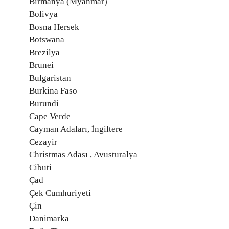
Birmanya (Myanmar)
Bolivya
Bosna Hersek
Botswana
Brezilya
Brunei
Bulgaristan
Burkina Faso
Burundi
Cape Verde
Cayman Adaları, İngiltere
Cezayir
Christmas Adası , Avusturalya
Cibuti
Çad
Çek Cumhuriyeti
Çin
Danimarka