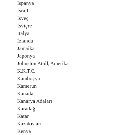
İspanya
İsrail
İsveç
İsviçre
İtalya
İzlanda
Jamaika
Japonya
Johnston Atoll, Amerika
K.K.T.C.
Kamboçya
Kamerun
Kanada
Kanarya Adaları
Karadağ
Katar
Kazakistan
Kenya