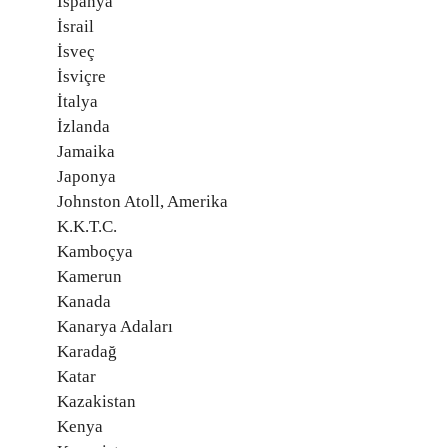
İspanya
İsrail
İsveç
İsviçre
İtalya
İzlanda
Jamaika
Japonya
Johnston Atoll, Amerika
K.K.T.C.
Kamboçya
Kamerun
Kanada
Kanarya Adaları
Karadağ
Katar
Kazakistan
Kenya