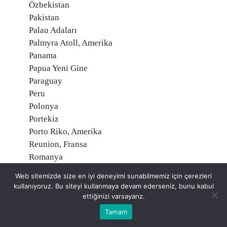
Özbekistan
Pakistan
Palau Adaları
Palmyra Atoll, Amerika
Panama
Papua Yeni Gine
Paraguay
Peru
Polonya
Portekiz
Porto Riko, Amerika
Reunion, Fransa
Romanya
Ruanda
Web sitemizde size en iyi deneyimi sunabilmemiz için çerezleri
Rusya Federasyonu
kullanıyoruz. Bu siteyi kullanmaya devam ederseniz, bunu kabul
Saint Helena, İngiltere
ettiğinizi varsayarız.
Saint Martin, Fransa
Tamam
Saint Pierre ve Miquelon, Fransa