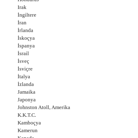
Irak
İngiltere
İran
İrlanda
İskoçya
İspanya
İsrail
İsveç
İsviçre
İtalya
İzlanda
Jamaika
Japonya
Johnston Atoll, Amerika
K.K.T.C.
Kamboçya
Kamerun