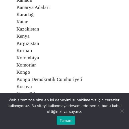
Kanada
Kanarya Adaları
Karadağ
Katar
Kazakistan
Kenya
Kırgızistan
Kiribati
Kolombiya
Komorlar
Kongo
Kongo Demokratik Cumhuriyeti
Kosova
Kosta Rika
Web sitemizde size en iyi deneyimi sunabilmemiz için çerezleri
Kuveyt
kullanıyoruz. Bu siteyi kullanmaya devam ederseniz, bunu kabul
Kuzey İrlanda
ettiğinizi varsayarız.
Kuzey Kore
Tamam
Kuzey Maryana Adaları