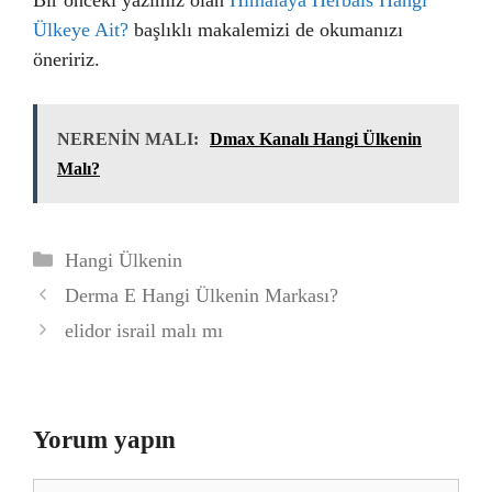
Bir önceki yazımız olan
Himalaya Herbals Hangi
Ülkeye Ait?
başlıklı makalemizi de okumanızı
öneririz.
NERENİN MALI:
Dmax Kanalı Hangi Ülkenin
Malı?
Kategoriler
Hangi Ülkenin
Derma E Hangi Ülkenin Markası?
elidor israil malı mı
Yorum yapın