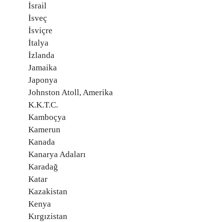
İsrail
İsveç
İsviçre
İtalya
İzlanda
Jamaika
Japonya
Johnston Atoll, Amerika
K.K.T.C.
Kamboçya
Kamerun
Kanada
Kanarya Adaları
Karadağ
Katar
Kazakistan
Kenya
Kırgızistan