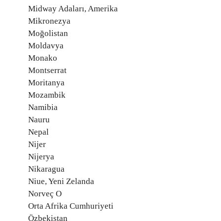
Midway Adaları, Amerika
Mikronezya
Moğolistan
Moldavya
Monako
Montserrat
Moritanya
Mozambik
Namibia
Nauru
Nepal
Nijer
Nijerya
Nikaragua
Niue, Yeni Zelanda
Norveç O
Orta Afrika Cumhuriyeti
Özbekistan