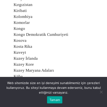
Kırgızistan
Kiribati
Kolombiya
Komorlar
Kongo
Kongo Demokratik Cumhuriyeti
Kosova
Kosta Rika
Kuveyt
Kuzey İrlanda
Kuzey Kore
Kuzey Maryana Adaları
Küba
Laos
Web sitemizde size en iyi deneyimi sunabilmemiz için çerezleri
kullanıyoruz. Bu siteyi kullanmaya devam ederseniz, bunu kabul
Lesotho
ettiğinizi varsayarız.
Letonya
Liberya
Tamam
Libya