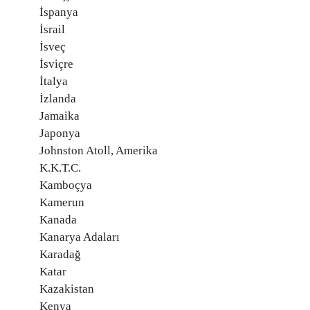
İspanya
İsrail
İsveç
İsviçre
İtalya
İzlanda
Jamaika
Japonya
Johnston Atoll, Amerika
K.K.T.C.
Kamboçya
Kamerun
Kanada
Kanarya Adaları
Karadağ
Katar
Kazakistan
Kenya