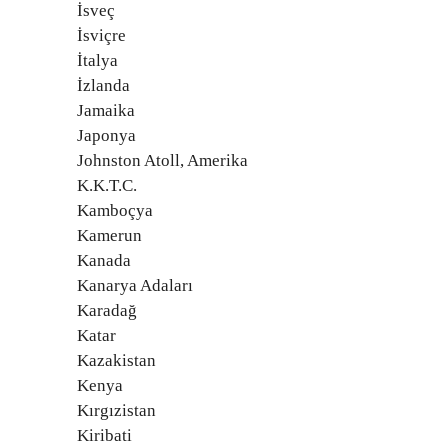
İsveç
İsviçre
İtalya
İzlanda
Jamaika
Japonya
Johnston Atoll, Amerika
K.K.T.C.
Kamboçya
Kamerun
Kanada
Kanarya Adaları
Karadağ
Katar
Kazakistan
Kenya
Kırgızistan
Kiribati