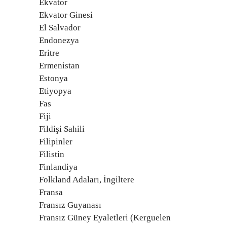
Ekvator
Ekvator Ginesi
El Salvador
Endonezya
Eritre
Ermenistan
Estonya
Etiyopya
Fas
Fiji
Fildişi Sahili
Filipinler
Filistin
Finlandiya
Folkland Adaları, İngiltere
Fransa
Fransız Guyanası
Fransız Güney Eyaletleri (Kerguelen