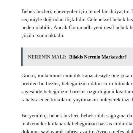
Bebek bezleri, ebeveynler için temel bir ihtiyaçtır.
seçimiyle doğrudan ilişkilidir. Geleneksel bebek bez
neden olabilir. Ancak Goo.n adlı yeni nesil bebek be
çözüm sunmaktadır.
NERENİN MALI:
Bilakis Nerenin Markasıdır?
Goo.n, mükemmel emicilik kapasitesiyle öne çıkan bi
üretilen bu bezler, bebeğinizin cildini kuru tutmak i
sayesinde bebeğinizin hareket özgürlüğünü kısıtlam
rahatsız eden kokuların yayılmasını önleyerek taze b
Bu yenilikçi bebek bezleri, bebek cildi sağlığına d
malzemeler kullanarak bebeğinizin hassas cildini ko
dokunuş sağlayarak tahrişi azaltır. Ayrıca, nefes ala