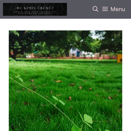
İçeriğe
Menu
atla