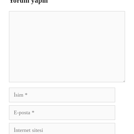
Yorum yapın
Yorum
İsim
E-
posta
İnternet