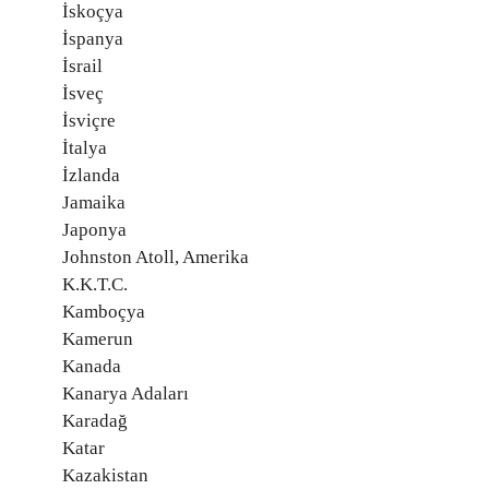
İskoçya
İspanya
İsrail
İsveç
İsviçre
İtalya
İzlanda
Jamaika
Japonya
Johnston Atoll, Amerika
K.K.T.C.
Kamboçya
Kamerun
Kanada
Kanarya Adaları
Karadağ
Katar
Kazakistan