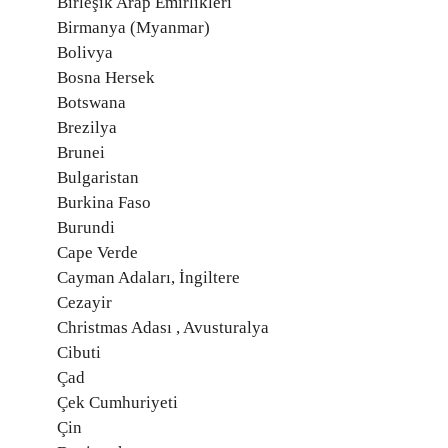
Birleşik Arap Emirlikleri
Birmanya (Myanmar)
Bolivya
Bosna Hersek
Botswana
Brezilya
Brunei
Bulgaristan
Burkina Faso
Burundi
Cape Verde
Cayman Adaları, İngiltere
Cezayir
Christmas Adası , Avusturalya
Cibuti
Çad
Çek Cumhuriyeti
Çin