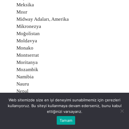
Meksika
Mısır
Midway Adaları, Amerika
Mikronezya
Moğolistan
Moldavya
Monako
Montserrat
Moritanya
Mozambik
Namibia
Nauru
Nepal
Nijer
Web sitemizde size en iyi deneyimi sunabilmemiz için çerezleri
Nijerya
kullanıyoruz. Bu siteyi kullanmaya devam ederseniz, bunu kabul
ettiğinizi varsayarız.
Nikaragua
Niue, Yeni Zelanda
Tamam
Norveç O