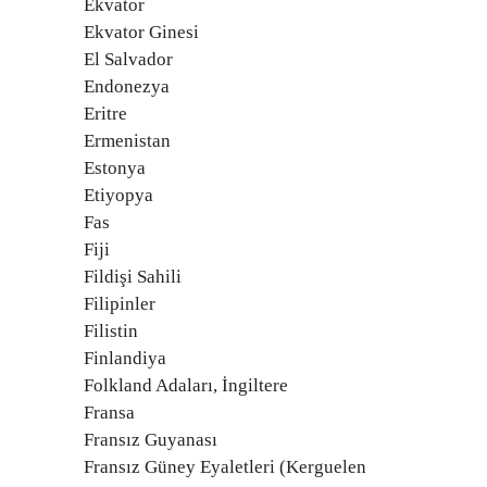
Ekvator
Ekvator Ginesi
El Salvador
Endonezya
Eritre
Ermenistan
Estonya
Etiyopya
Fas
Fiji
Fildişi Sahili
Filipinler
Filistin
Finlandiya
Folkland Adaları, İngiltere
Fransa
Fransız Guyanası
Fransız Güney Eyaletleri (Kerguelen