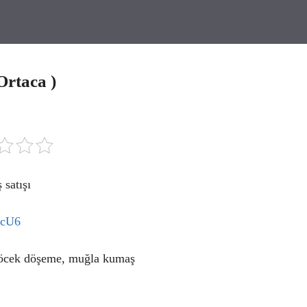
Ortaca )
satışı
FcU6
 göcek döşeme, muğla kumaş