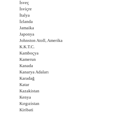
İsveç
İsviçre
İtalya
İzlanda
Jamaika
Japonya
Johnston Atoll, Amerika
K.K.T.C.
Kamboçya
Kamerun
Kanada
Kanarya Adaları
Karadağ
Katar
Kazakistan
Kenya
Kırgızistan
Kiribati