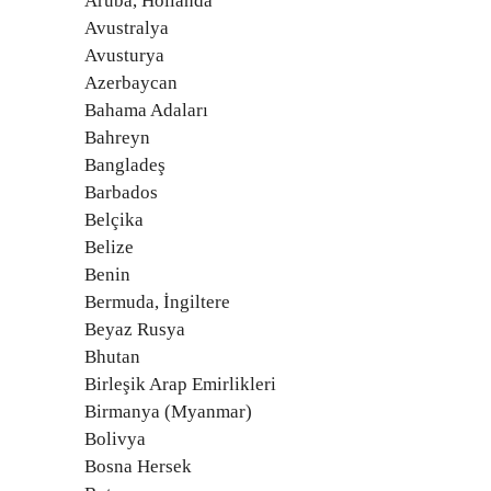
Aruba, Hollanda
Avustralya
Avusturya
Azerbaycan
Bahama Adaları
Bahreyn
Bangladeş
Barbados
Belçika
Belize
Benin
Bermuda, İngiltere
Beyaz Rusya
Bhutan
Birleşik Arap Emirlikleri
Birmanya (Myanmar)
Bolivya
Bosna Hersek