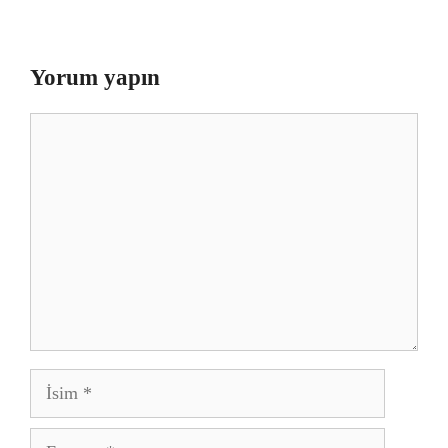
Yorum yapın
Yorum
İsim
E-