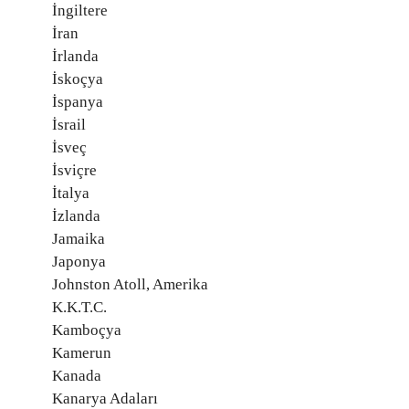
İngiltere
İran
İrlanda
İskoçya
İspanya
İsrail
İsveç
İsviçre
İtalya
İzlanda
Jamaika
Japonya
Johnston Atoll, Amerika
K.K.T.C.
Kamboçya
Kamerun
Kanada
Kanarya Adaları