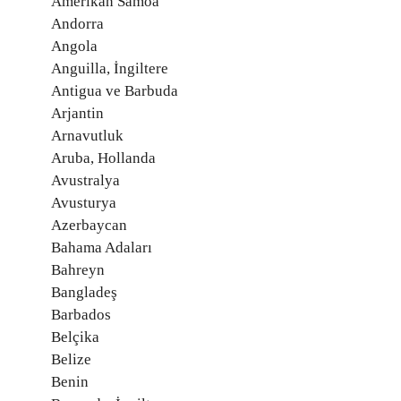
Amerikan Samoa
Andorra
Angola
Anguilla, İngiltere
Antigua ve Barbuda
Arjantin
Arnavutluk
Aruba, Hollanda
Avustralya
Avusturya
Azerbaycan
Bahama Adaları
Bahreyn
Bangladeş
Barbados
Belçika
Belize
Benin