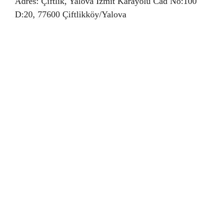
Adres: Çiftlik, Yalova İzmit Karayolu Cad No:100
D:20, 77600 Çiftlikköy/Yalova