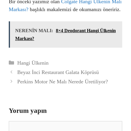
Bir önceki yazımız olan
Colgate Hangi Ülkenin Malı
Markası?
başlıklı makalemizi de okumanızı öneririz.
NERENİN MALI:
8×4 Deodorant Hangi Ülkenin
Markası?
Kategoriler
Hangi Ülkenin
Beyaz İnci Restaurant Galata Köprüsü
Perkins Motor Ne Malı Nerede Üretiliyor?
Yorum yapın
Yorum