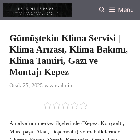
İçeriğe
Menu
atla
Gümüştekin Klima Servisi |
Klima Arızası, Klima Bakımı,
Klima Tamiri, Gazı ve
Montajı Kepez
Ocak 25, 2025
yazar
admin
Antalya’nın merkez ilçelerinde (Kepez, Konyaaltı,
Muratpaşa, Aksu, Döşemealtı) ve mahallelerinde