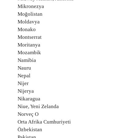
Mikronezya
Moğolistan
Moldavya
Monako
Montserrat
Moritanya
Mozambik
Namibia
Nauru
Nepal
Nijer
Nijerya
Nikaragua
Niue, Yeni Zelanda
Norveç O
Orta Afrika Cumhuriyeti
Özbekistan
Pakistan