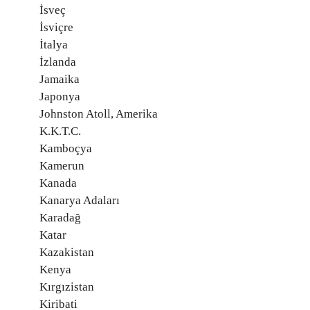
İsveç
İsviçre
İtalya
İzlanda
Jamaika
Japonya
Johnston Atoll, Amerika
K.K.T.C.
Kamboçya
Kamerun
Kanada
Kanarya Adaları
Karadağ
Katar
Kazakistan
Kenya
Kırgızistan
Kiribati