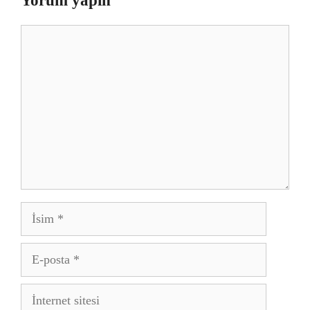
Yorum yapın
Yorum
İsim
E-
posta
İnternet