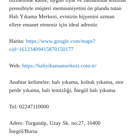
hizmetinde kalite, uygun fiyat ve zamanında teslimat
prensibiyle müşteri memnuniyetini ön planda tutan
Halı Yıkama Merkezi, evinizin hijyenini uzman
ellere emanet etmeniz için ideal adrestir.
Harita:
https://www.google.com/maps?
cid=16123409415870150177
Web:
https://haliyikamamerkezi.com.tr/
Anahtar kelimeler: halı yıkama, koltuk yıkama, stor
perde yıkama, halı temizliği, İnegöl halı yıkama
Tel: 02247110000
Adres: Turgutalp, Uzay Sk. no:27, 16400
İnegöl/Bursa