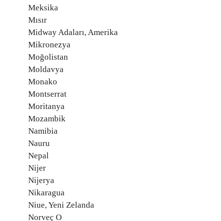
Meksika
Mısır
Midway Adaları, Amerika
Mikronezya
Moğolistan
Moldavya
Monako
Montserrat
Moritanya
Mozambik
Namibia
Nauru
Nepal
Nijer
Nijerya
Nikaragua
Niue, Yeni Zelanda
Norveç O