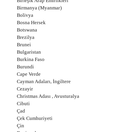
Birleşik Arap Emirlikleri
Birmanya (Myanmar)
Bolivya
Bosna Hersek
Botswana
Brezilya
Brunei
Bulgaristan
Burkina Faso
Burundi
Cape Verde
Cayman Adaları, İngiltere
Cezayir
Christmas Adası , Avusturalya
Cibuti
Çad
Çek Cumhuriyeti
Çin