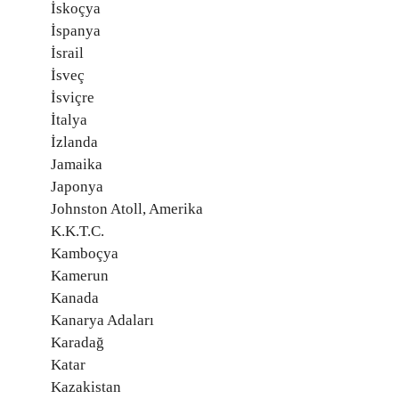
İskoçya
İspanya
İsrail
İsveç
İsviçre
İtalya
İzlanda
Jamaika
Japonya
Johnston Atoll, Amerika
K.K.T.C.
Kamboçya
Kamerun
Kanada
Kanarya Adaları
Karadağ
Katar
Kazakistan