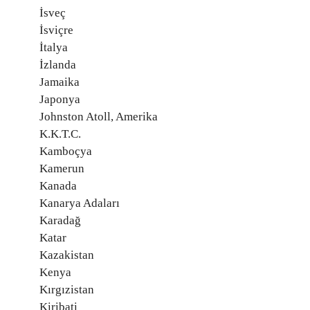
İsveç
İsviçre
İtalya
İzlanda
Jamaika
Japonya
Johnston Atoll, Amerika
K.K.T.C.
Kamboçya
Kamerun
Kanada
Kanarya Adaları
Karadağ
Katar
Kazakistan
Kenya
Kırgızistan
Kiribati