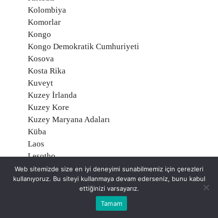
Kolombiya
Komorlar
Kongo
Kongo Demokratik Cumhuriyeti
Kosova
Kosta Rika
Kuveyt
Kuzey İrlanda
Kuzey Kore
Kuzey Maryana Adaları
Küba
Laos
Lesotho
Letonya
Web sitemizde size en iyi deneyimi sunabilmemiz için çerezleri
kullanıyoruz. Bu siteyi kullanmaya devam ederseniz, bunu kabul
Liberya
ettiğinizi varsayarız.
Libya
Tamam
Liechtenstein
Litvanya