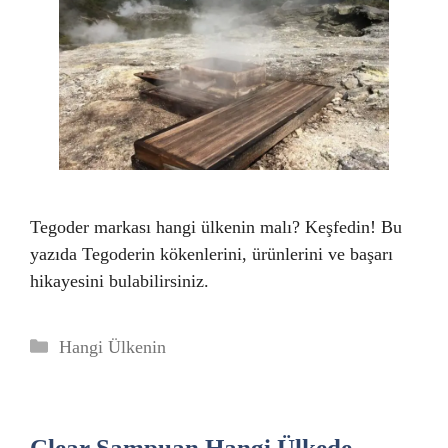
Tegoder markası hangi ülkenin malı? Keşfedin! Bu
yazıda Tegoderin kökenlerini, ürünlerini ve başarı
hikayesini bulabilirsiniz.
Kategoriler
Hangi Ülkenin
Clear Şampuan Hangi Ülkede