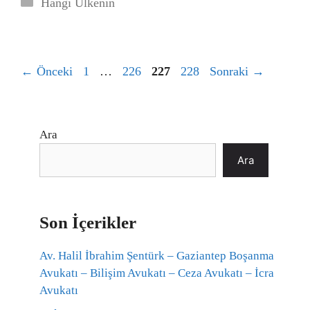
Kategoriler
Hangi Ülkenin
Sayfa
Sayfa
Sayfa
Sayfa
←
Önceki
1
…
226
227
228
Sonraki
→
Ara
Ara
Son İçerikler
Av. Halil İbrahim Şentürk – Gaziantep Boşanma
Avukatı – Bilişim Avukatı – Ceza Avukatı – İcra
Avukatı