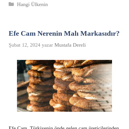
Kategoriler
Hangi Ülkenin
Efe Cam Nerenin Malı Markasıdır?
Şubat 12, 2024
yazar
Mustafa Dereli
Efe Cam, Türkiyenin önde gelen cam üreticilerinden