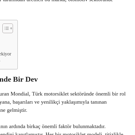
ekiyor
?
nde Bir Dev
yuran Mondial, Türk motorsiklet sektöründe önemli bir rol
ana, başarıları ve yenilikçi yaklaşımıyla tanınan
ne gelmiştir.
nın ardında birkaç önemli faktör bulunmaktadır.
endini kanıtlamıştır. Her bir motosiklet modeli, titizlikle