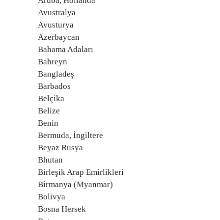
Aruba, Hollanda
Avustralya
Avusturya
Azerbaycan
Bahama Adaları
Bahreyn
Bangladeş
Barbados
Belçika
Belize
Benin
Bermuda, İngiltere
Beyaz Rusya
Bhutan
Birleşik Arap Emirlikleri
Birmanya (Myanmar)
Bolivya
Bosna Hersek