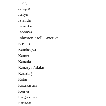
İsveç
İsviçre
İtalya
İzlanda
Jamaika
Japonya
Johnston Atoll, Amerika
K.K.T.C.
Kamboçya
Kamerun
Kanada
Kanarya Adaları
Karadağ
Katar
Kazakistan
Kenya
Kırgızistan
Kiribati