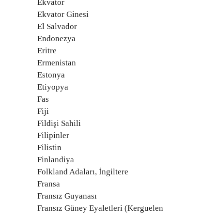
Ekvator
Ekvator Ginesi
El Salvador
Endonezya
Eritre
Ermenistan
Estonya
Etiyopya
Fas
Fiji
Fildişi Sahili
Filipinler
Filistin
Finlandiya
Folkland Adaları, İngiltere
Fransa
Fransız Guyanası
Fransız Güney Eyaletleri (Kerguelen