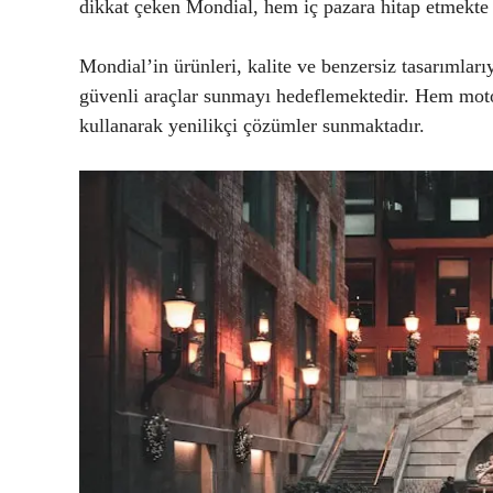
dikkat çeken Mondial, hem iç pazara hitap etmekte
Mondial’in ürünleri, kalite ve benzersiz tasarımları
güvenli araçlar sunmayı hedeflemektedir. Hem moto
kullanarak yenilikçi çözümler sunmaktadır.