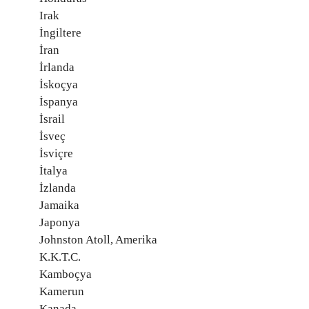
Irak
İngiltere
İran
İrlanda
İskoçya
İspanya
İsrail
İsveç
İsviçre
İtalya
İzlanda
Jamaika
Japonya
Johnston Atoll, Amerika
K.K.T.C.
Kamboçya
Kamerun
Kanada