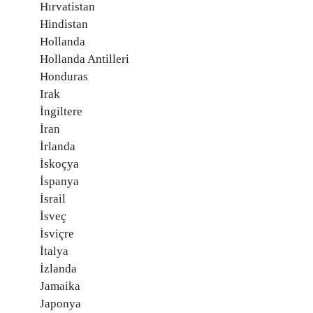
Hırvatistan
Hindistan
Hollanda
Hollanda Antilleri
Honduras
Irak
İngiltere
İran
İrlanda
İskoçya
İspanya
İsrail
İsveç
İsviçre
İtalya
İzlanda
Jamaika
Japonya