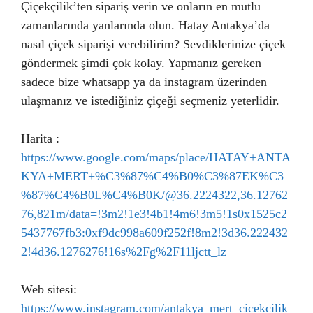
Çiçekçilik’ten sipariş verin ve onların en mutlu
zamanlarında yanlarında olun. Hatay Antakya’da
nasıl çiçek siparişi verebilirim? Sevdiklerinize çiçek
göndermek şimdi çok kolay. Yapmanız gereken
sadece bize whatsapp ya da instagram üzerinden
ulaşmanız ve istediğiniz çiçeği seçmeniz yeterlidir.
Harita :
https://www.google.com/maps/place/HATAY+ANTA
KYA+MERT+%C3%87%C4%B0%C3%87EK%C3
%87%C4%B0L%C4%B0K/@36.2224322,36.12762
76,821m/data=!3m2!1e3!4b1!4m6!3m5!1s0x1525c2
5437767fb3:0xf9dc998a609f252f!8m2!3d36.222432
2!4d36.1276276!16s%2Fg%2F11ljctt_lz
Web sitesi:
https://www.instagram.com/antakya_mert_cicekcilik