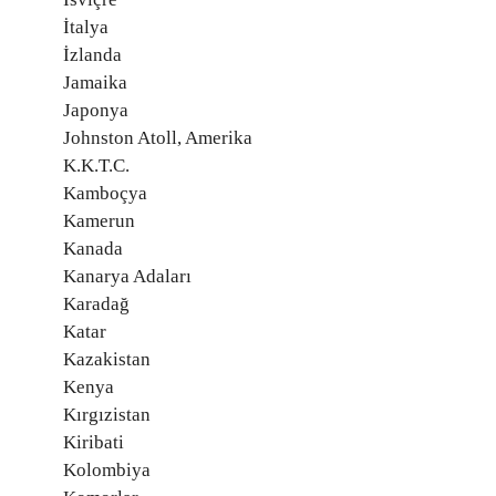
İtalya
İzlanda
Jamaika
Japonya
Johnston Atoll, Amerika
K.K.T.C.
Kamboçya
Kamerun
Kanada
Kanarya Adaları
Karadağ
Katar
Kazakistan
Kenya
Kırgızistan
Kiribati
Kolombiya