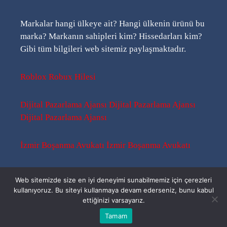
Markalar hangi ülkeye ait? Hangi ülkenin ürünü bu
marka? Markanın sahipleri kim? Hissedarları kim?
Gibi tüm bilgileri web sitemiz paylaşmaktadır.
Roblox Robux Hilesi
Dijital Pazarlama Ajansı
Dijital Pazarlama Ajansı
Dijital Pazarlama Ajansı
İzmir Boşanma Avukatı
İzmir Boşanma Avukatı
Sitemap
-
Sitemap
-
Rss
Web sitemizde size en iyi deneyimi sunabilmemiz için çerezleri
kullanıyoruz. Bu siteyi kullanmaya devam ederseniz, bunu kabul
ettiğinizi varsayarız.
Bu Kimin Ürünü ? | 2026 ©
Tamam