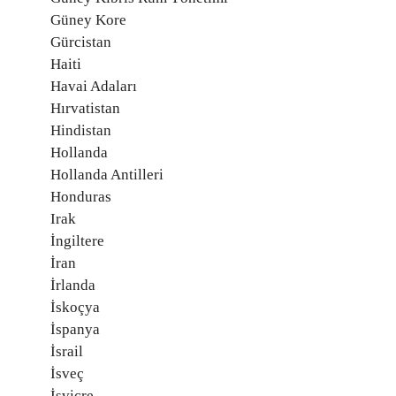
Güney Kore
Gürcistan
Haiti
Havai Adaları
Hırvatistan
Hindistan
Hollanda
Hollanda Antilleri
Honduras
Irak
İngiltere
İran
İrlanda
İskoçya
İspanya
İsrail
İsveç
İsviçre