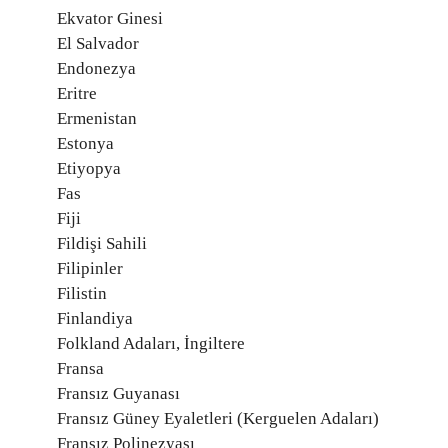
Ekvator Ginesi
El Salvador
Endonezya
Eritre
Ermenistan
Estonya
Etiyopya
Fas
Fiji
Fildişi Sahili
Filipinler
Filistin
Finlandiya
Folkland Adaları, İngiltere
Fransa
Fransız Guyanası
Fransız Güney Eyaletleri (Kerguelen Adaları)
Fransız Polinezyası