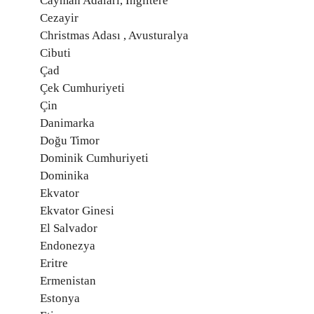
Cayman Adaları, İngiltere
Cezayir
Christmas Adası , Avusturalya
Cibuti
Çad
Çek Cumhuriyeti
Çin
Danimarka
Doğu Timor
Dominik Cumhuriyeti
Dominika
Ekvator
Ekvator Ginesi
El Salvador
Endonezya
Eritre
Ermenistan
Estonya