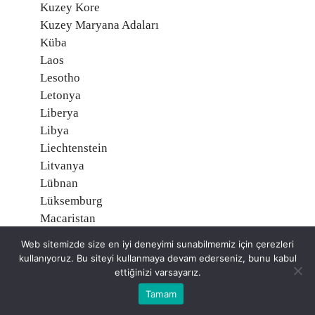
Kuzey Kore
Kuzey Maryana Adaları
Küba
Laos
Lesotho
Letonya
Liberya
Libya
Liechtenstein
Litvanya
Lübnan
Lüksemburg
Macaristan
Madagaskar
Web sitemizde size en iyi deneyimi sunabilmemiz için çerezleri
Makau (Makao)
kullanıyoruz. Bu siteyi kullanmaya devam ederseniz, bunu kabul
Makedonya
ettiğinizi varsayarız.
Malavi
Tamam
Maldiv Adaları