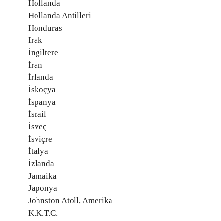
Hollanda
Hollanda Antilleri
Honduras
Irak
İngiltere
İran
İrlanda
İskoçya
İspanya
İsrail
İsveç
İsviçre
İtalya
İzlanda
Jamaika
Japonya
Johnston Atoll, Amerika
K.K.T.C.