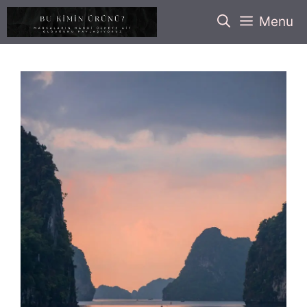
İçeriğe
Menu
atla