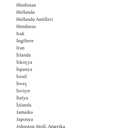
Hindistan
Hollanda
Hollanda Antilleri
Honduras
Irak
İngiltere
İran
İrlanda
İskoçya
İspanya
İsrail
İsveç
İsviçre
İtalya
İzlanda
Jamaika
Japonya
Johnston Atoll, Amerika