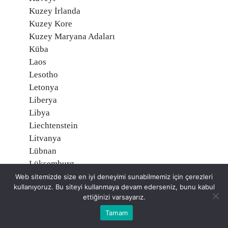
Kuzey İrlanda
Kuzey Kore
Kuzey Maryana Adaları
Küba
Laos
Lesotho
Letonya
Liberya
Libya
Liechtenstein
Litvanya
Lübnan
Lüksemburg
Macaristan
Web sitemizde size en iyi deneyimi sunabilmemiz için çerezleri
kullanıyoruz. Bu siteyi kullanmaya devam ederseniz, bunu kabul
Madagaskar
ettiğinizi varsayarız.
Makau (Makao)
Tamam
Makedonya
Malavi