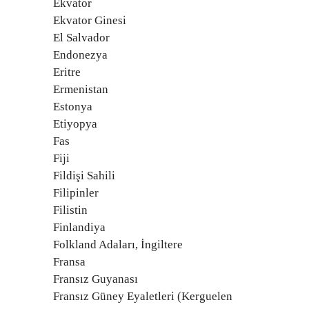
Ekvator
Ekvator Ginesi
El Salvador
Endonezya
Eritre
Ermenistan
Estonya
Etiyopya
Fas
Fiji
Fildişi Sahili
Filipinler
Filistin
Finlandiya
Folkland Adaları, İngiltere
Fransa
Fransız Guyanası
Fransız Güney Eyaletleri (Kerguelen