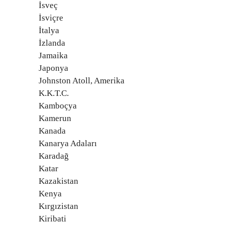
İsveç
İsviçre
İtalya
İzlanda
Jamaika
Japonya
Johnston Atoll, Amerika
K.K.T.C.
Kamboçya
Kamerun
Kanada
Kanarya Adaları
Karadağ
Katar
Kazakistan
Kenya
Kırgızistan
Kiribati