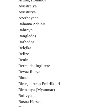
Aruba, Hollanda
Avustralya
Avusturya
Azerbaycan
Bahama Adaları
Bahreyn
Bangladeş
Barbados
Belçika
Belize
Benin
Bermuda, İngiltere
Beyaz Rusya
Bhutan
Birleşik Arap Emirlikleri
Birmanya (Myanmar)
Bolivya
Bosna Hersek