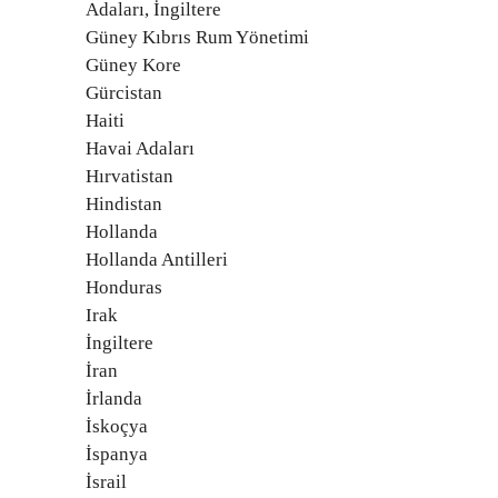
Adaları, İngiltere
Güney Kıbrıs Rum Yönetimi
Güney Kore
Gürcistan
Haiti
Havai Adaları
Hırvatistan
Hindistan
Hollanda
Hollanda Antilleri
Honduras
Irak
İngiltere
İran
İrlanda
İskoçya
İspanya
İsrail