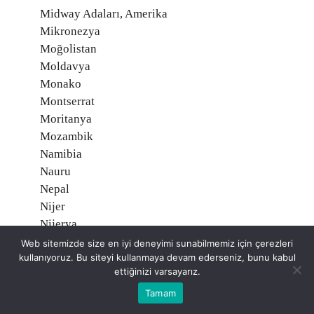
Midway Adaları, Amerika
Mikronezya
Moğolistan
Moldavya
Monako
Montserrat
Moritanya
Mozambik
Namibia
Nauru
Nepal
Nijer
Nijerya
Nikaragua
Web sitemizde size en iyi deneyimi sunabilmemiz için çerezleri
kullanıyoruz. Bu siteyi kullanmaya devam ederseniz, bunu kabul
Niue, Yeni Zelanda
ettiğinizi varsayarız.
Norveç O
Tamam
Orta Afrika Cumhuriyeti
Özbekistan