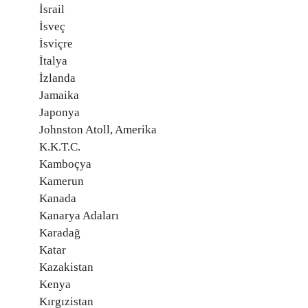
İsrail
İsveç
İsviçre
İtalya
İzlanda
Jamaika
Japonya
Johnston Atoll, Amerika
K.K.T.C.
Kamboçya
Kamerun
Kanada
Kanarya Adaları
Karadağ
Katar
Kazakistan
Kenya
Kırgızistan